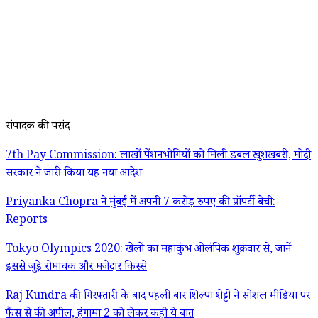
संपादक की पसंद
7th Pay Commission: लाखों पेंशनभोगियों को मिली डबल खुशखबरी, मोदी
सरकार ने जारी किया यह नया आदेश
Priyanka Chopra ने मुंबई में अपनी 7 करोड़ रुपए की प्रॉपर्टी बेची:
Reports
Tokyo Olympics 2020: खेलों का महाकुंभ ओलंपिक शुक्रवार से, जानें
इससे जुड़े रोमांचक और मजेदार किस्से
Raj Kundra की गिरफ्तारी के बाद पहली बार शिल्पा शेट्टी ने सोशल मीडिया पर
फैंस से की अपील, हंगामा 2 को लेकर कही ये बात