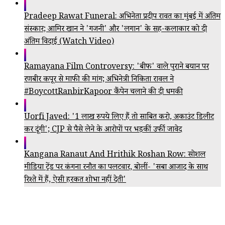
Pradeep Rawat Funeral: अभिनेता प्रदीप रावत का मुंबई में अंतिम
संस्कार; आमिर खान ने 'गजनी' और 'लगान' के सह-कलाकार को दी
अंतिम विदाई (Watch Video)
Ramayana Film Controversy: 'बीफ' वाले पुराने बयान पर
रणबीर कपूर से माफी की मांग; अभिनेत्री निकिता रावल ने
#BoycottRanbirKapoor कैंपेन चलाने की दी धमकी
Uorfi Javed: '1 लाख रुपये लिए हैं तो साबित करो, अकाउंट डिलीट
कर दूंगी'; CJP से पैसे लेने के आरोपों पर भड़कीं उर्फी जावेद
Kangana Ranaut And Hrithik Roshan Row: सोशल
मीडिया ट्रेंड पर कंगना रनौत का पलटवार, बोलीं- 'सबा आजाद के साथ
रिश्ते में हैं, ऐसी हरकत शोभा नहीं देती'