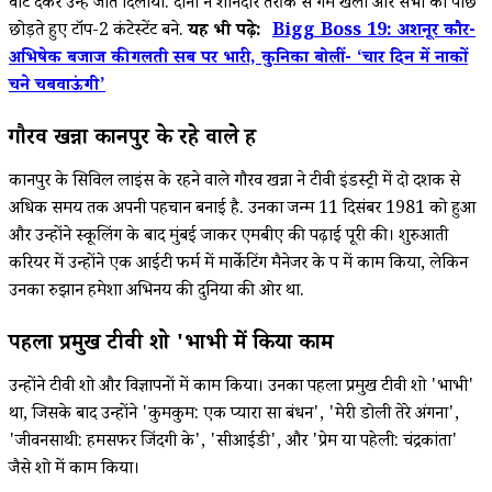
वोट देकर उन्हें जीत दिलाया. दोनों ने शानदार तरीके से गेम खेला और सभी को पीछे
छोड़ते हुए टॉप-2 कंटेस्टेंट बने.
यह भी पढ़े:
Bigg Boss 19: अशनूर कौर-
अभिषेक बजाज की गलती सब पर भारी, कुनिका बोलीं- ‘चार दिन में नाकों
चने चबवाऊंगी’
गौरव खन्ना कानपुर के रहे वाले हैं
कानपुर के सिविल लाइंस के रहने वाले गौरव खन्ना ने टीवी इंडस्ट्री में दो दशक से
अधिक समय तक अपनी पहचान बनाई है. उनका जन्म 11 दिसंबर 1981 को हुआ
और उन्होंने स्कूलिंग के बाद मुंबई जाकर एमबीए की पढ़ाई पूरी की। शुरुआती
करियर में उन्होंने एक आईटी फर्म में मार्केटिंग मैनेजर के रूप में काम किया, लेकिन
उनका रुझान हमेशा अभिनय की दुनिया की ओर था.
पहला प्रमुख टीवी शो 'भाभी में किया काम
उन्होंने टीवी शो और विज्ञापनों में काम किया। उनका पहला प्रमुख टीवी शो 'भाभी'
था, जिसके बाद उन्होंने 'कुमकुम: एक प्यारा सा बंधन', 'मेरी डोली तेरे अंगना',
'जीवनसाथी: हमसफर जिंदगी के', 'सीआईडी', और 'प्रेम या पहेली: चंद्रकांता'
जैसे शो में काम किया।