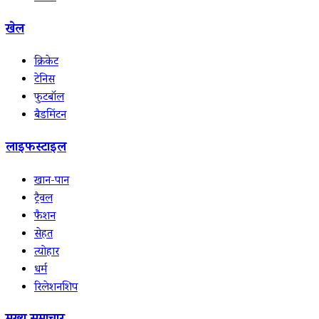
खेल
क्रिकेट
टेनिस
फुटबॉल
बैडमिंटन
लाइफस्टाइल
खान-पान
ट्रैवल
फैशन
सेहत
त्योहार
धर्म
रिलेशनशिप