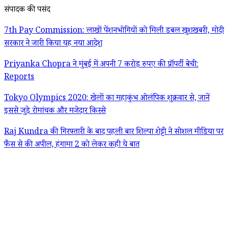
संपादक की पसंद
7th Pay Commission: लाखों पेंशनभोगियों को मिली डबल खुशखबरी, मोदी
सरकार ने जारी किया यह नया आदेश
Priyanka Chopra ने मुंबई में अपनी 7 करोड़ रुपए की प्रॉपर्टी बेची:
Reports
Tokyo Olympics 2020: खेलों का महाकुंभ ओलंपिक शुक्रवार से, जानें
इससे जुड़े रोमांचक और मजेदार किस्से
Raj Kundra की गिरफ्तारी के बाद पहली बार शिल्पा शेट्टी ने सोशल मीडिया पर
फैंस से की अपील, हंगामा 2 को लेकर कही ये बात