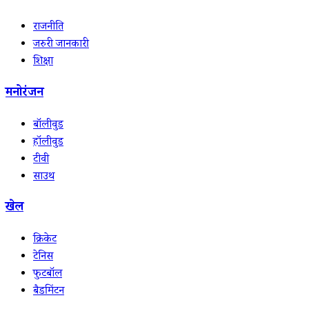
राजनीति
जरुरी जानकारी
शिक्षा
मनोरंजन
बॉलीवुड
हॉलीवुड
टीवी
साउथ
खेल
क्रिकेट
टेनिस
फुटबॉल
बैडमिंटन