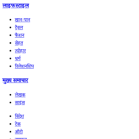
लाइफस्टाइल
खान-पान
ट्रैवल
फैशन
सेहत
त्योहार
धर्म
रिलेशनशिप
मुख्य समाचार
लेखक
साइंस
विदेश
टेक
ऑटो