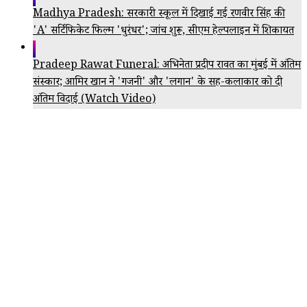
Madhya Pradesh: सरकारी स्कूल में दिखाई गई रणवीर सिंह की
'A' सर्टिफिकेट फिल्म 'धुरंधर'; जांच शुरू, सीएम हेल्पलाइन में शिकायत
Pradeep Rawat Funeral: अभिनेता प्रदीप रावत का मुंबई में अंतिम
संस्कार; आमिर खान ने 'गजनी' और 'लगान' के सह-कलाकार को दी
अंतिम विदाई (Watch Video)