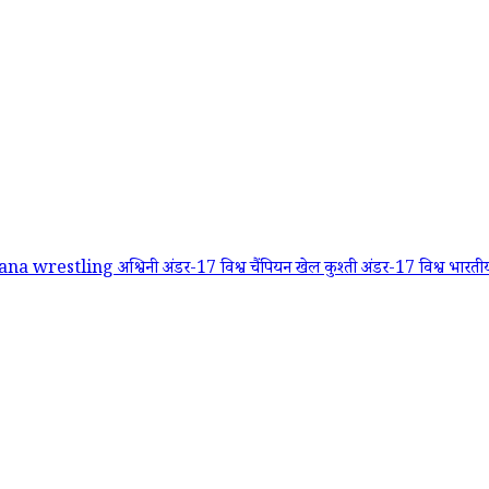
hana
wrestling
अश्विनी अंडर-17 विश्व चैंपियन
खेल कुश्ती अंडर-17 विश्व
भारती