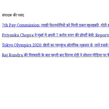
संपादक की पसंद
7th Pay Commission: लाखों पेंशनभोगियों को मिली डबल खुशखबरी, मोदी स
Priyanka Chopra ने मुंबई में अपनी 7 करोड़ रुपए की प्रॉपर्टी बेची: Report
Tokyo Olympics 2020: खेलों का महाकुंभ ओलंपिक शुक्रवार से, जानें इससे जु
Raj Kundra की गिरफ्तारी के बाद पहली बार शिल्पा शेट्टी ने सोशल मीडिया पर फ