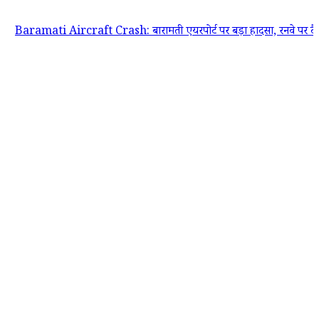
i Aircraft Crash: बारामती एयरपोर्ट पर बड़ा हादसा, रनवे पर टैक्सिंग के दौरान