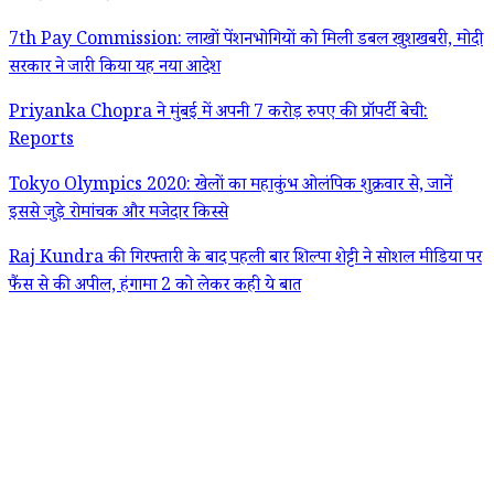
7th Pay Commission: लाखों पेंशनभोगियों को मिली डबल खुशखबरी, मोदी
सरकार ने जारी किया यह नया आदेश
Priyanka Chopra ने मुंबई में अपनी 7 करोड़ रुपए की प्रॉपर्टी बेची:
Reports
Tokyo Olympics 2020: खेलों का महाकुंभ ओलंपिक शुक्रवार से, जानें
इससे जुड़े रोमांचक और मजेदार किस्से
Raj Kundra की गिरफ्तारी के बाद पहली बार शिल्पा शेट्टी ने सोशल मीडिया पर
फैंस से की अपील, हंगामा 2 को लेकर कही ये बात