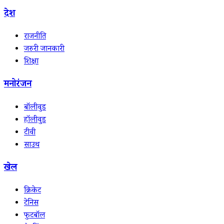
देश
राजनीति
जरुरी जानकारी
शिक्षा
मनोरंजन
बॉलीवुड
हॉलीवुड
टीवी
साउथ
खेल
क्रिकेट
टेनिस
फुटबॉल