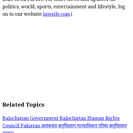
2025 03:32 PM IST. For more news and updates on
politics, world, sports, entertainment and lifestyle, log
on to our website
latestly.com
).
Related Topics
Balochistan Government
Balochistan Human Rights
Council
Pakistan
आतंकवाद
बलूचिस्तान मानवाधिकार परिषद
बलूचिस्तान