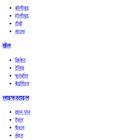
बॉलीवुड
हॉलीवुड
टीवी
साउथ
खेल
क्रिकेट
टेनिस
फुटबॉल
बैडमिंटन
लाइफस्टाइल
खान-पान
ट्रैवल
फैशन
सेहत