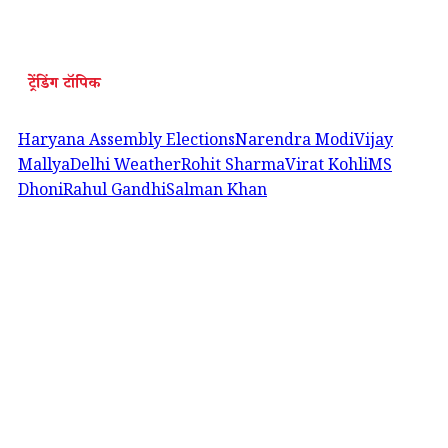
ट्रेंडिंग टॉपिक
Haryana Assembly Elections
Narendra Modi
Vijay
Mallya
Delhi Weather
Rohit Sharma
Virat Kohli
MS
Dhoni
Rahul Gandhi
Salman Khan