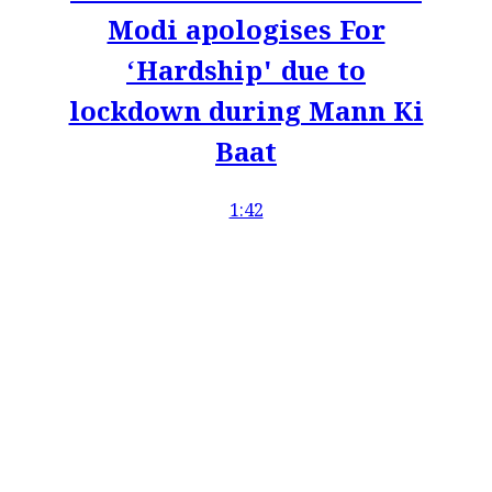
Modi apologises For
‘Hardship' due to
lockdown during Mann Ki
Baat
1:42