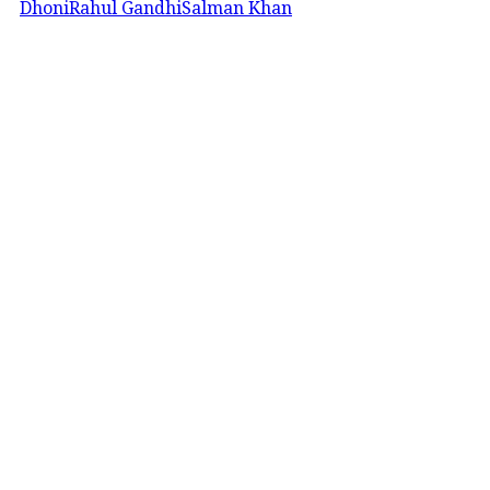
Dhoni
Rahul Gandhi
Salman Khan