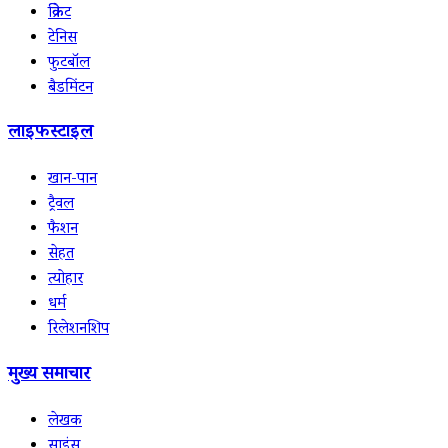
क्रिकेट
टेनिस
फुटबॉल
बैडमिंटन
लाइफस्टाइल
खान-पान
ट्रैवल
फैशन
सेहत
त्योहार
धर्म
रिलेशनशिप
मुख्य समाचार
लेखक
साइंस