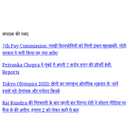
संपादक की पसंद
7th Pay Commission: लाखों पेंशनभोगियों को मिली डबल खुशखबरी, मोदी
सरकार ने जारी किया यह नया आदेश
Priyanka Chopra ने मुंबई में अपनी 7 करोड़ रुपए की प्रॉपर्टी बेची:
Reports
Tokyo Olympics 2020: खेलों का महाकुंभ ओलंपिक शुक्रवार से, जानें
इससे जुड़े रोमांचक और मजेदार किस्से
Raj Kundra की गिरफ्तारी के बाद पहली बार शिल्पा शेट्टी ने सोशल मीडिया पर
फैंस से की अपील, हंगामा 2 को लेकर कही ये बात