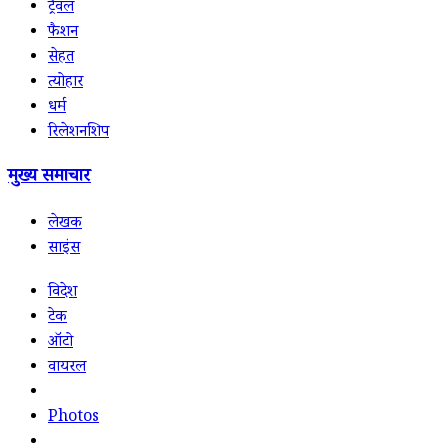
ट्रैवल
फैशन
सेहत
त्योहार
धर्म
रिलेशनशिप
मुख्य समाचार
लेखक
साइंस
विदेश
टेक
ऑटो
वायरल
Photos