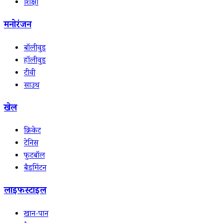
शिक्षा
मनोरंजन
बॉलीवुड
हॉलीवुड
टीवी
साउथ
खेल
क्रिकेट
टेनिस
फुटबॉल
बैडमिंटन
लाइफस्टाइल
खान-पान