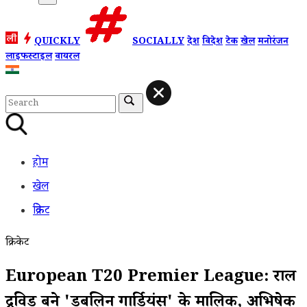
QUICKLY
SOCIALLY
देश
विदेश
टेक
खेल
मनोरंजन
लाइफस्टाइल
वायरल
होम
खेल
क्रिकेट
क्रिकेट
European T20 Premier League: राहुल
द्रविड़ बने 'डबलिन गार्डियंस' के मालिक, अभिषेक