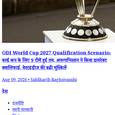
ODI World Cup 2027 Qualification Scenario:
वर्ल्ड कप के लिए 9 टीमें हुईं तय, अफगानिस्तान ने किया डायरेक्ट
क्वालिफाई, वेस्टइंडीज की बढ़ी मुश्किलें
Aug 09, 2026 • Siddharth Raghuvanshi
देश
राजनीति
जरुरी जानकारी