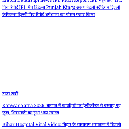
Match Details
ipl news
IPL Pitch Report
IPL न्यूज हिंदी
IPL
पिच रिपोर्ट
IPL मैच डिटेल्स
Punjab Kings
अरुण जेटली स्टेडियम
दिल्ली
कैपिटल्स
दिल्ली पिच रिपोर्ट
धर्मशाला का मौसम
पंजाब किंग्स
ताजा खबरें
Kanwar Yatra 2026: बागपत में कांवड़ियों पर हेलीकॉप्टर से बरसाए गए
फूल, शिवभक्तों का हुआ भव्य स्वागत
Bihar Hospital Viral Video: बिहार के सासाराम अस्पताल में बिजली