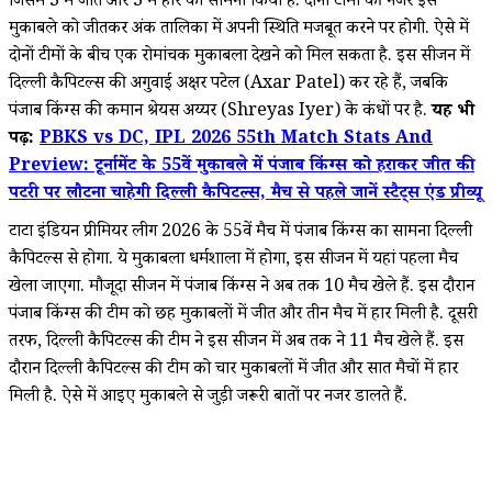
जिसमें 3 में जीत और 3 में हार का सामना किया है. दोनों टीमों की नजर इस
मुकाबले को जीतकर अंक तालिका में अपनी स्थिति मजबूत करने पर होगी. ऐसे में
दोनों टीमों के बीच एक रोमांचक मुकाबला देखने को मिल सकता है. इस सीजन में
दिल्ली कैपिटल्स की अगुवाई अक्षर पटेल (Axar Patel) कर रहे हैं, जबकि
पंजाब किंग्स की कमान श्रेयस अय्यर (Shreyas Iyer) के कंधों पर है.
यह भी
पढ़ें:
PBKS vs DC, IPL 2026 55th Match Stats And
Preview: टूर्नामेंट के 55वें मुकाबले में पंजाब किंग्स को हराकर जीत की
पटरी पर लौटना चाहेगी दिल्ली कैपिटल्स, मैच से पहले जानें स्टैट्स एंड प्रीव्यू
टाटा इंडियन प्रीमियर लीग 2026 के 55वें मैच में पंजाब किंग्स का सामना दिल्ली
कैपिटल्स से होगा. ये मुकाबला धर्मशाला में होगा, इस सीजन में यहां पहला मैच
खेला जाएगा. मौजूदा सीजन में पंजाब किंग्स ने अब तक 10 मैच खेले हैं. इस दौरान
पंजाब किंग्स की टीम को छह मुकाबलों में जीत और तीन मैच में हार मिली है. दूसरी
तरफ, दिल्ली कैपिटल्स की टीम ने इस सीजन में अब तक ने 11 मैच खेले हैं. इस
दौरान दिल्ली कैपिटल्स की टीम को चार मुकाबलों में जीत और सात मैचों में हार
मिली है. ऐसे में आइए मुकाबले से जुड़ी जरूरी बातों पर नजर डालते हैं.