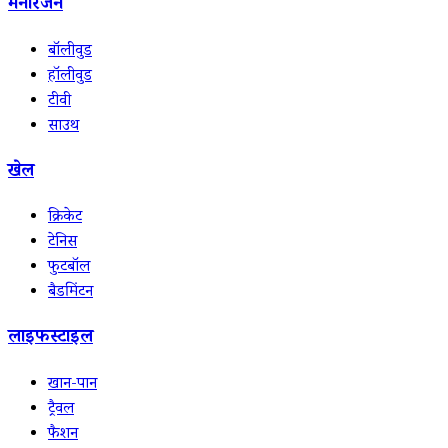
मनोरंजन
बॉलीवुड
हॉलीवुड
टीवी
साउथ
खेल
क्रिकेट
टेनिस
फुटबॉल
बैडमिंटन
लाइफस्टाइल
खान-पान
ट्रैवल
फैशन