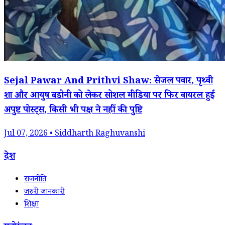
Sejal Pawar And Prithvi Shaw: सेजल पवार, पृथ्वी
शा और आयुष बडोनी को लेकर सोशल मीडिया पर फिर वायरल हुईं
अपुष्ट पोस्ट्स, किसी भी पक्ष ने नहीं की पुष्टि
Jul 07, 2026 • Siddharth Raghuvanshi
देश
राजनीति
जरुरी जानकारी
शिक्षा