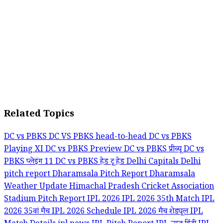
Related Topics
DC vs PBKS
DC VS PBKS head-to-head
DC vs PBKS
Playing XI
DC vs PBKS Preview
DC vs PBKS प्रीव्यू
DC vs
PBKS प्लेइंग 11
DC vs PBKS हेड टू हेड
Delhi Capitals
Delhi
pitch report
Dharamsala Pitch Report
Dharamsala
Weather Update
Himachal Pradesh Cricket Association
Stadium Pitch Report
IPL 2026
IPL 2026 35th Match
IPL
2026 35वां मैच
IPL 2026 Schedule
IPL 2026 मैच शेड्यूल
IPL