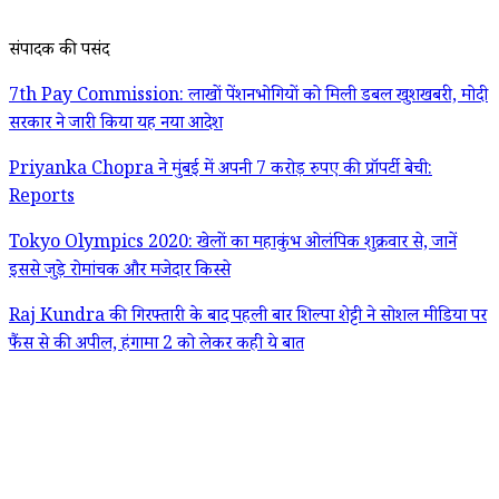
संपादक की पसंद
7th Pay Commission: लाखों पेंशनभोगियों को मिली डबल खुशखबरी, मोदी
सरकार ने जारी किया यह नया आदेश
Priyanka Chopra ने मुंबई में अपनी 7 करोड़ रुपए की प्रॉपर्टी बेची:
Reports
Tokyo Olympics 2020: खेलों का महाकुंभ ओलंपिक शुक्रवार से, जानें
इससे जुड़े रोमांचक और मजेदार किस्से
Raj Kundra की गिरफ्तारी के बाद पहली बार शिल्पा शेट्टी ने सोशल मीडिया पर
फैंस से की अपील, हंगामा 2 को लेकर कही ये बात