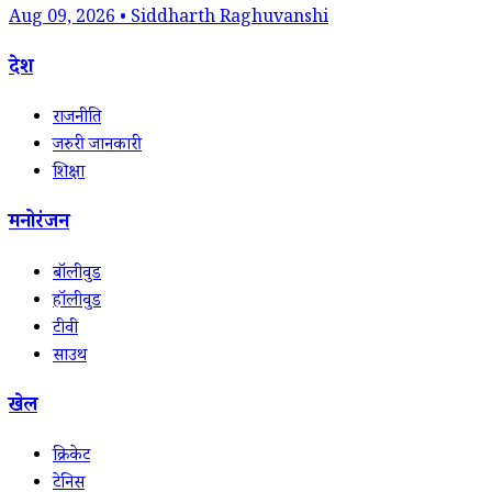
Aug 09, 2026 • Siddharth Raghuvanshi
देश
राजनीति
जरुरी जानकारी
शिक्षा
मनोरंजन
बॉलीवुड
हॉलीवुड
टीवी
साउथ
खेल
क्रिकेट
टेनिस