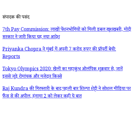
संपादक की पसंद
7th Pay Commission: लाखों पेंशनभोगियों को मिली डबल खुशखबरी, मोदी
सरकार ने जारी किया यह नया आदेश
Priyanka Chopra ने मुंबई में अपनी 7 करोड़ रुपए की प्रॉपर्टी बेची:
Reports
Tokyo Olympics 2020: खेलों का महाकुंभ ओलंपिक शुक्रवार से, जानें
इससे जुड़े रोमांचक और मजेदार किस्से
Raj Kundra की गिरफ्तारी के बाद पहली बार शिल्पा शेट्टी ने सोशल मीडिया पर
फैंस से की अपील, हंगामा 2 को लेकर कही ये बात