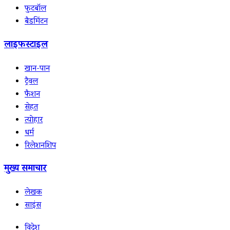
फुटबॉल
बैडमिंटन
लाइफस्टाइल
खान-पान
ट्रैवल
फैशन
सेहत
त्योहार
धर्म
रिलेशनशिप
मुख्य समाचार
लेखक
साइंस
विदेश