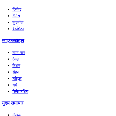
क्रिकेट
टेनिस
फुटबॉल
बैडमिंटन
लाइफस्टाइल
खान-पान
ट्रैवल
फैशन
सेहत
त्योहार
धर्म
रिलेशनशिप
मुख्य समाचार
लेखक