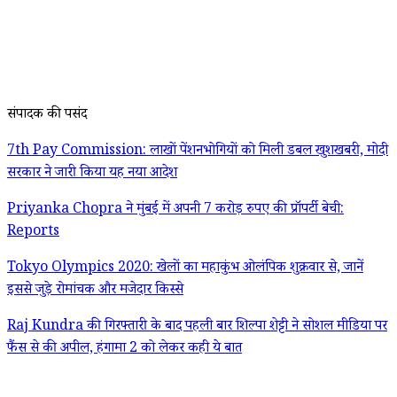
संपादक की पसंद
7th Pay Commission: लाखों पेंशनभोगियों को मिली डबल खुशखबरी, मोदी
सरकार ने जारी किया यह नया आदेश
Priyanka Chopra ने मुंबई में अपनी 7 करोड़ रुपए की प्रॉपर्टी बेची:
Reports
Tokyo Olympics 2020: खेलों का महाकुंभ ओलंपिक शुक्रवार से, जानें
इससे जुड़े रोमांचक और मजेदार किस्से
Raj Kundra की गिरफ्तारी के बाद पहली बार शिल्पा शेट्टी ने सोशल मीडिया पर
फैंस से की अपील, हंगामा 2 को लेकर कही ये बात