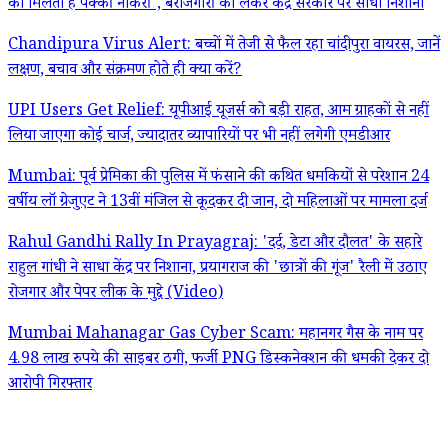
को मिलती है पक्की नौकरी', बेरोजगारी को लेकर केंद्र सरकार पर साधा निशाना
Chandipura Virus Alert: बच्चों में तेजी से फैल रहा चांदीपुरा वायरस, जानें
लक्षण, बचाव और संक्रमण होते ही क्या करें?
UPI Users Get Relief: यूपीआई यूजर्स को बड़ी राहत, आम ग्राहकों से नहीं
लिया जाएगा कोई चार्ज, ज्यादातर व्यापारियों पर भी नहीं लगेगी एमडीआर
Mumbai: पूर्व प्रेमिका की पुलिस में फंसाने की कथित धमकियों से परेशान 24
वर्षीय लॉ ग्रेजुएट ने 13वीं मंजिल से कूदकर दी जान, दो महिलाओं पर मामला दर्ज
Rahul Gandhi Rally In Prayagraj: 'दर्द, डेटा और दौलत' के सहारे
राहुल गांधी ने साधा केंद्र पर निशाना, प्रयागराज की 'छात्रों की गूंज' रैली में उठाए
रोजगार और पेपर लीक के मुद्दे (Video)
Mumbai Mahanagar Gas Cyber Scam: महानगर गैस के नाम पर
4.98 लाख रुपये की साइबर ठगी, फर्जी PNG डिस्कनेक्शन की धमकी देकर दो
आरोपी गिरफ्तार