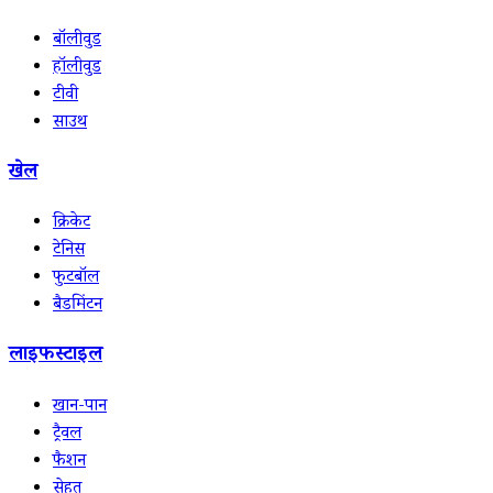
बॉलीवुड
हॉलीवुड
टीवी
साउथ
खेल
क्रिकेट
टेनिस
फुटबॉल
बैडमिंटन
लाइफस्टाइल
खान-पान
ट्रैवल
फैशन
सेहत