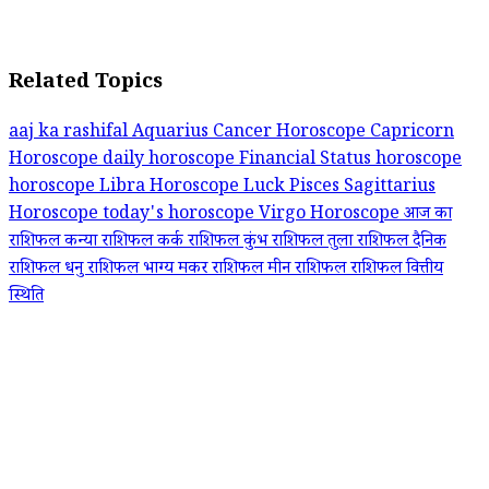
Related Topics
aaj ka rashifal
Aquarius
Cancer Horoscope Capricorn
Horoscope
daily horoscope
Financial Status
horoscope
horoscope Libra
Horoscope Luck
Pisces
Sagittarius
Horoscope
today's horoscope
Virgo Horoscope
आज का
राशिफल
कन्या राशिफल
कर्क राशिफल
कुंभ राशिफल
तुला राशिफल
दैनिक
राशिफल
धनु राशिफल
भाग्य
मकर राशिफल
मीन राशिफल
राशिफल वित्तीय
स्थिति