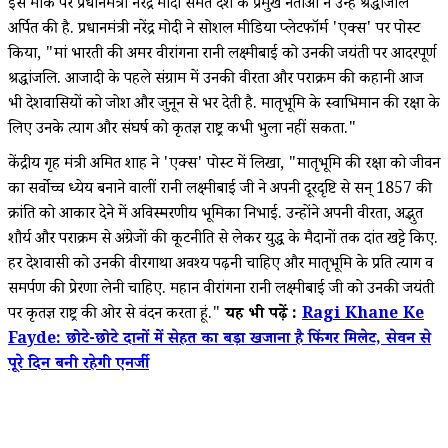
इस मौके पर प्रधानमंत्री नरेंद्र मोदी समेत देश के प्रमुख नेताओं ने उन्हें श्रद्धांजलि
अर्पित की है. प्रधानमंत्री नरेंद्र मोदी ने सोशल मीडिया प्लेटफॉर्म 'एक्स' पर पोस्ट
किया, "मां भारती की अमर वीरांगना रानी लक्ष्मीबाई को उनकी जयंती पर आदरपूर्ण
श्रद्धांजलि. आजादी के पहले संग्राम में उनकी वीरता और पराक्रम की कहानी आज
भी देशवासियों को जोश और जुनून से भर देती है. मातृभूमि के स्वाभिमान की रक्षा के
लिए उनके त्याग और संघर्ष को कृतज्ञ राष्ट्र कभी भुला नहीं सकता."
केंद्रीय गृह मंत्री अमित शाह ने 'एक्स' पोस्ट में लिखा, "मातृभूमि की रक्षा को जीवन
का सर्वोच्च ध्येय बनाने वालीं रानी लक्ष्मीबाई जी ने अपनी दूरदृष्टि से सन् 1857 की
क्रांति को आकार देने में अविस्मरणीय भूमिका निभाई. उन्होंने अपनी वीरता, अद्भुत
शौर्य और पराक्रम से अंग्रेजों की कूटनीति से लेकर युद्ध के मैदानों तक दांत खट्टे किए.
हर देशवासी को उनकी वीरगाथा अवश्य पढ़नी चाहिए और मातृभूमि के प्रति त्याग व
समर्पण की प्रेरणा लेनी चाहिए. महान वीरांगना रानी लक्ष्मीबाई जी को उनकी जयंती
पर कृतज्ञ राष्ट्र की ओर से वंदन करता हूं."
यह भी पढ़ें :
Ragi Khane Ke
Fayde: छोटे-छोटे दानों में सेहत का बड़ा खजाना है फिंगर मिलेट, सेवन से
पूरे दिन बनी रहेगी एनर्जी