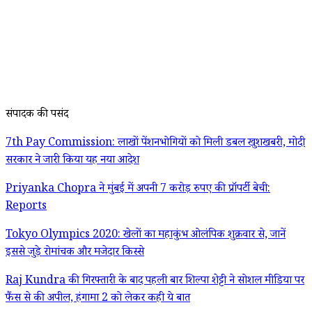
संपादक की पसंद
7th Pay Commission: लाखों पेंशनभोगियों को मिली डबल खुशखबरी, मोदी
सरकार ने जारी किया यह नया आदेश
Priyanka Chopra ने मुंबई में अपनी 7 करोड़ रुपए की प्रॉपर्टी बेची:
Reports
Tokyo Olympics 2020: खेलों का महाकुंभ ओलंपिक शुक्रवार से, जानें
इससे जुड़े रोमांचक और मजेदार किस्से
Raj Kundra की गिरफ्तारी के बाद पहली बार शिल्पा शेट्टी ने सोशल मीडिया पर
फैंस से की अपील, हंगामा 2 को लेकर कही ये बात