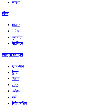
साउथ
खेल
क्रिकेट
टेनिस
फुटबॉल
बैडमिंटन
लाइफस्टाइल
खान-पान
ट्रैवल
फैशन
सेहत
त्योहार
धर्म
रिलेशनशिप