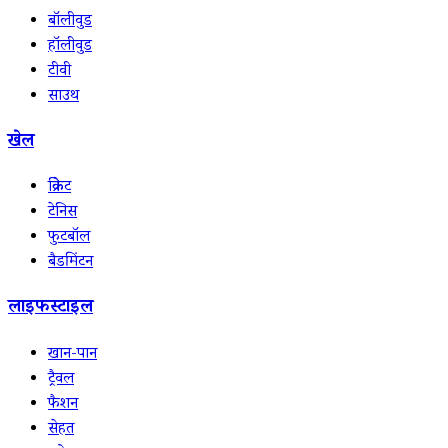
बॉलीवुड
हॉलीवुड
टीवी
साउथ
खेल
क्रिकेट
टेनिस
फुटबॉल
बैडमिंटन
लाइफस्टाइल
खान-पान
ट्रैवल
फैशन
सेहत