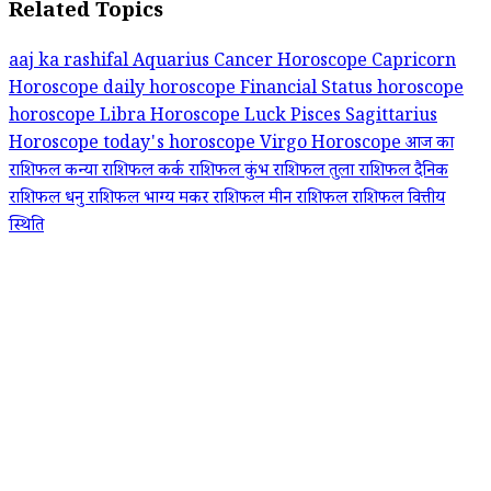
Related Topics
aaj ka rashifal
Aquarius
Cancer Horoscope Capricorn
Horoscope
daily horoscope
Financial Status
horoscope
horoscope Libra
Horoscope Luck
Pisces
Sagittarius
Horoscope
today's horoscope
Virgo Horoscope
आज का
राशिफल
कन्या राशिफल
कर्क राशिफल
कुंभ राशिफल
तुला राशिफल
दैनिक
राशिफल
धनु राशिफल
भाग्य
मकर राशिफल
मीन राशिफल
राशिफल वित्तीय
स्थिति