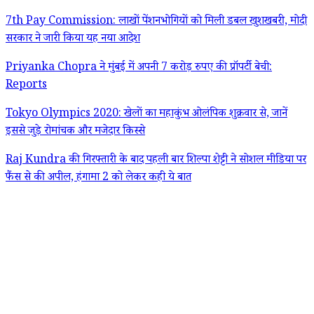
7th Pay Commission: लाखों पेंशनभोगियों को मिली डबल खुशखबरी, मोदी
सरकार ने जारी किया यह नया आदेश
Priyanka Chopra ने मुंबई में अपनी 7 करोड़ रुपए की प्रॉपर्टी बेची:
Reports
Tokyo Olympics 2020: खेलों का महाकुंभ ओलंपिक शुक्रवार से, जानें
इससे जुड़े रोमांचक और मजेदार किस्से
Raj Kundra की गिरफ्तारी के बाद पहली बार शिल्पा शेट्टी ने सोशल मीडिया पर
फैंस से की अपील, हंगामा 2 को लेकर कही ये बात