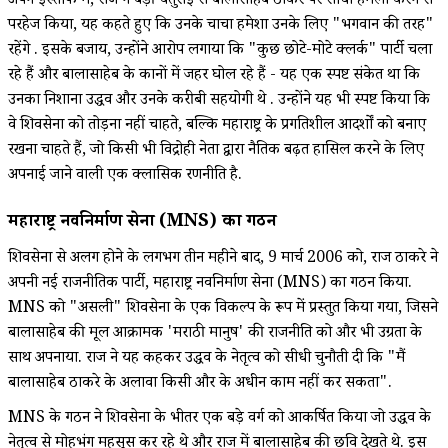
अपने इस्तीफे में, राज ने बड़ी चतुराई से बालासाहेब ठाकरे पर सीधा हमला करने से
परहेज किया, यह कहते हुए कि उनके चाचा हमेशा उनके लिए "भगवान की तरह"
रहेंगे . इसके बजाय, उन्होंने आरोप लगाया कि "कुछ छोटे-मोटे क्लर्क" पार्टी चला
रहे हैं और बालासाहेब के कानों में जहर घोल रहे हैं - यह एक स्पष्ट संकेत था कि
उनका निशाना उद्धव और उनके करीबी सहयोगी थे . उन्होंने यह भी स्पष्ट किया कि
वे शिवसेना को तोड़ना नहीं चाहते, बल्कि महाराष्ट्र के प्रगतिशील आदर्शों को बनाए
रखना चाहते हैं, जो किसी भी विद्रोही नेता द्वारा नैतिक बढ़त हासिल करने के लिए
अपनाई जाने वाली एक क्लासिक रणनीति है.
महाराष्ट्र नवनिर्माण सेना (MNS) का गठन
शिवसेना से अलग होने के लगभग तीन महीने बाद, 9 मार्च 2006 को, राज ठाकरे ने
अपनी नई राजनीतिक पार्टी, महाराष्ट्र नवनिर्माण सेना (MNS) का गठन किया.
MNS को "असली" शिवसेना के एक विकल्प के रूप में प्रस्तुत किया गया, जिसने
बालासाहेब की मूल आक्रामक 'मराठी मानुष' की राजनीति को और भी उग्रता के
साथ अपनाया. राज ने यह कहकर उद्धव के नेतृत्व को सीधी चुनौती दी कि "मैं
बालासाहेब ठाकरे के अलावा किसी और के अधीन काम नहीं कर सकता".
MNS के गठन ने शिवसेना के भीतर एक बड़े वर्ग को आकर्षित किया जो उद्धव के
नेतृत्व से मोहभंग महसूस कर रहे थे और राज में बालासाहेब की छवि देखते थे. इस