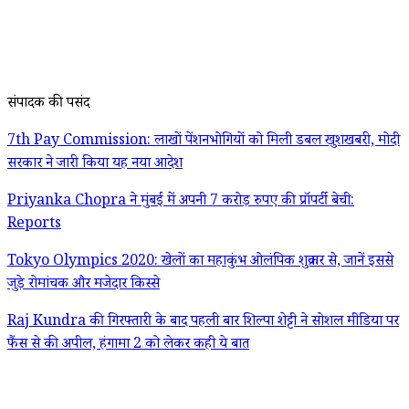
संपादक की पसंद
7th Pay Commission: लाखों पेंशनभोगियों को मिली डबल खुशखबरी, मोदी
सरकार ने जारी किया यह नया आदेश
Priyanka Chopra ने मुंबई में अपनी 7 करोड़ रुपए की प्रॉपर्टी बेची:
Reports
Tokyo Olympics 2020: खेलों का महाकुंभ ओलंपिक शुक्रवार से, जानें इससे
जुड़े रोमांचक और मजेदार किस्से
Raj Kundra की गिरफ्तारी के बाद पहली बार शिल्पा शेट्टी ने सोशल मीडिया पर
फैंस से की अपील, हंगामा 2 को लेकर कही ये बात