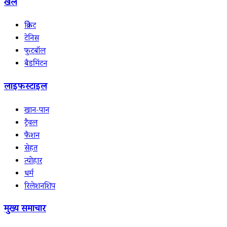
खेल
क्रिकेट
टेनिस
फुटबॉल
बैडमिंटन
लाइफस्टाइल
खान-पान
ट्रैवल
फैशन
सेहत
त्योहार
धर्म
रिलेशनशिप
मुख्य समाचार