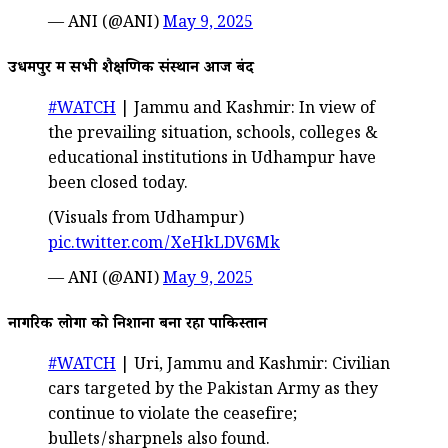
— ANI (@ANI)
May 9, 2025
उधमपुर में सभी शैक्षणिक संस्थान आज बंद
#WATCH
| Jammu and Kashmir: In view of
the prevailing situation, schools, colleges &
educational institutions in Udhampur have
been closed today.
(Visuals from Udhampur)
pic.twitter.com/XeHkLDV6Mk
— ANI (@ANI)
May 9, 2025
नागरिक लोगों को निशाना बना रहा पाकिस्तान
#WATCH
| Uri, Jammu and Kashmir: Civilian
cars targeted by the Pakistan Army as they
continue to violate the ceasefire;
bullets/sharpnels also found.