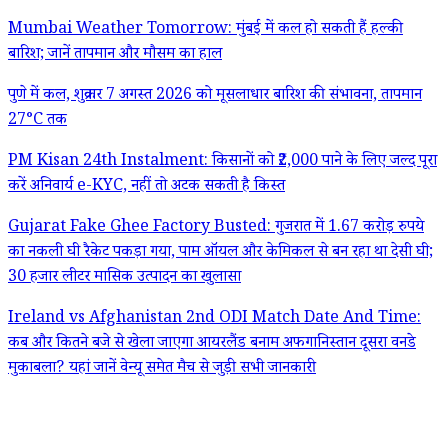
Mumbai Weather Tomorrow: मुंबई में कल हो सकती हैं हल्की
बारिश; जानें तापमान और मौसम का हाल
पुणे में कल, शुक्रवार 7 अगस्त 2026 को मूसलाधार बारिश की संभावना, तापमान
27°C तक
PM Kisan 24th Instalment: किसानों को ₹2,000 पाने के लिए जल्द पूरा
करें अनिवार्य e-KYC, नहीं तो अटक सकती है किस्त
Gujarat Fake Ghee Factory Busted: गुजरात में 1.67 करोड़ रुपये
का नकली घी रैकेट पकड़ा गया, पाम ऑयल और केमिकल से बन रहा था देसी घी;
30 हजार लीटर मासिक उत्पादन का खुलासा
Ireland vs Afghanistan 2nd ODI Match Date And Time:
कब और कितने बजे से खेला जाएगा आयरलैंड बनाम अफगानिस्तान दूसरा वनडे
मुकाबला? यहां जानें वेन्यू समेत मैच से जुड़ी सभी जानकारी