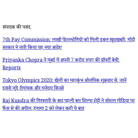
संपादक की पसंद
7th Pay Commission: लाखों पेंशनभोगियों को मिली डबल खुशखबरी, मोदी
सरकार ने जारी किया यह नया आदेश
Priyanka Chopra ने मुंबई में अपनी 7 करोड़ रुपए की प्रॉपर्टी बेची:
Reports
Tokyo Olympics 2020: खेलों का महाकुंभ ओलंपिक शुक्रवार से, जानें
इससे जुड़े रोमांचक और मजेदार किस्से
Raj Kundra की गिरफ्तारी के बाद पहली बार शिल्पा शेट्टी ने सोशल मीडिया पर
फैंस से की अपील, हंगामा 2 को लेकर कही ये बात