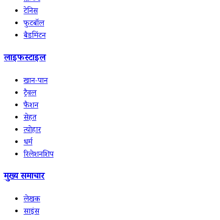
टेनिस
फुटबॉल
बैडमिंटन
लाइफस्टाइल
खान-पान
ट्रैवल
फैशन
सेहत
त्योहार
धर्म
रिलेशनशिप
मुख्य समाचार
लेखक
साइंस