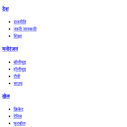
देश
राजनीति
जरुरी जानकारी
शिक्षा
मनोरंजन
बॉलीवुड
हॉलीवुड
टीवी
साउथ
खेल
क्रिकेट
टेनिस
फुटबॉल