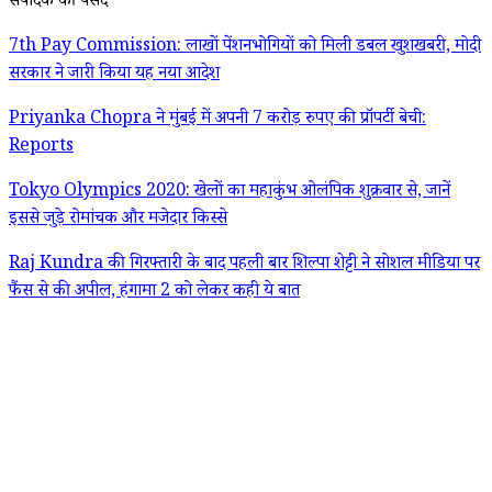
संपादक की पसंद
7th Pay Commission: लाखों पेंशनभोगियों को मिली डबल खुशखबरी, मोदी
सरकार ने जारी किया यह नया आदेश
Priyanka Chopra ने मुंबई में अपनी 7 करोड़ रुपए की प्रॉपर्टी बेची:
Reports
Tokyo Olympics 2020: खेलों का महाकुंभ ओलंपिक शुक्रवार से, जानें
इससे जुड़े रोमांचक और मजेदार किस्से
Raj Kundra की गिरफ्तारी के बाद पहली बार शिल्पा शेट्टी ने सोशल मीडिया पर
फैंस से की अपील, हंगामा 2 को लेकर कही ये बात