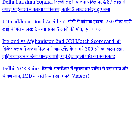
Delhi Lakshmi Yojana: दिल्ली लक्ष्मी योजना पोर्टल पर 4.87 लाख से
ज्यादा महिलाओं ने कराया पंजीकरण, करीब 2 लाख आवेदन हुए जमा
Uttarakhand Road Accident: पौड़ी में दर्दनाक हादसा, 250 मीटर गहरी
खाई में गिरी बोलेरो; 2 बच्चों समेत 5 लोगों की मौत, एक घायल
Ireland vs Afghanistan 2nd ODI Match Scorecard: ब्रेडी
क्रिकेट क्लब में अफगानिस्तान ने आयरलैंड के सामने 300 रनों का लक्ष्य रखा,
इब्राहिम जादरान ने खेली शानदार पारी; यहां देखें पहली पारी का स्कोरकार्ड
Delhi-NCR Rains: दिल्ली-एनसीआर में मूसलाधार बारिश से जलभराव और
भीषण जाम, IMD ने जारी किया रेड अलर्ट (Videos)