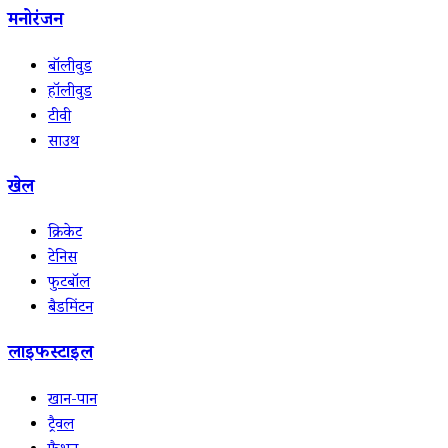
मनोरंजन
बॉलीवुड
हॉलीवुड
टीवी
साउथ
खेल
क्रिकेट
टेनिस
फुटबॉल
बैडमिंटन
लाइफस्टाइल
खान-पान
ट्रैवल