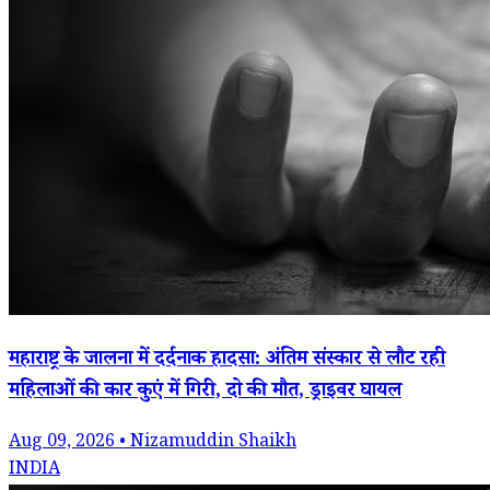
महाराष्ट्र के जालना में दर्दनाक हादसा: अंतिम संस्कार से लौट रही
महिलाओं की कार कुएं में गिरी, दो की मौत, ड्राइवर घायल
Aug 09, 2026 • Nizamuddin Shaikh
INDIA