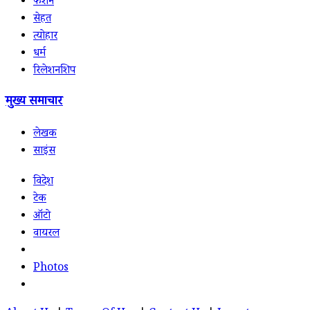
फैशन
सेहत
त्योहार
धर्म
रिलेशनशिप
मुख्य समाचार
लेखक
साइंस
विदेश
टेक
ऑटो
वायरल
Photos