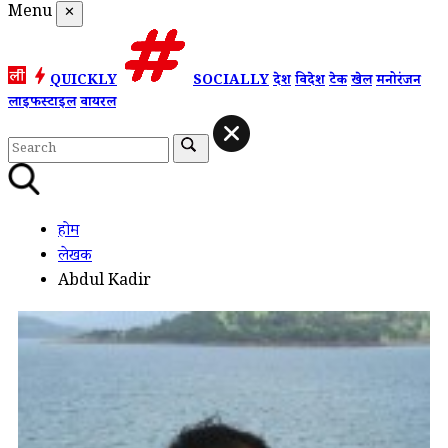
Menu
✕
QUICKLY
SOCIALLY
देश
विदेश
टेक
खेल
मनोरंजन
लाइफस्टाइल
वायरल
होम
लेखक
Abdul Kadir