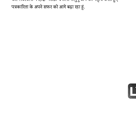
की. लेटेस्टली में हिंदी-मराठी-बंगाली-तेलुगु टीम का नेतृत्व करते हुए
पत्रकारिता के अपने सफर को आगे बढ़ा रहा हूं.