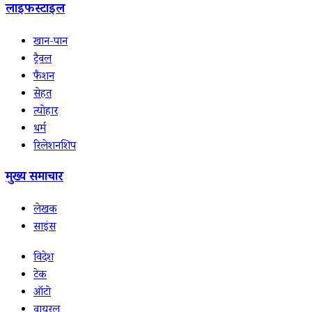
लाइफस्टाइल
खान-पान
ट्रैवल
फैशन
सेहत
त्योहार
धर्म
रिलेशनशिप
मुख्य समाचार
लेखक
साइंस
विदेश
टेक
ऑटो
वायरल