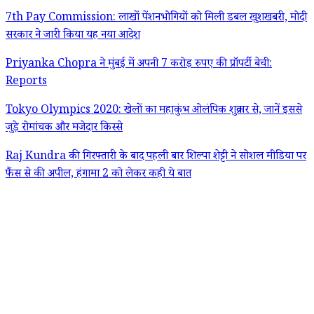
7th Pay Commission: लाखों पेंशनभोगियों को मिली डबल खुशखबरी, मोदी
सरकार ने जारी किया यह नया आदेश
Priyanka Chopra ने मुंबई में अपनी 7 करोड़ रुपए की प्रॉपर्टी बेची:
Reports
Tokyo Olympics 2020: खेलों का महाकुंभ ओलंपिक शुक्रवार से, जानें इससे
जुड़े रोमांचक और मजेदार किस्से
Raj Kundra की गिरफ्तारी के बाद पहली बार शिल्पा शेट्टी ने सोशल मीडिया पर
फैंस से की अपील, हंगामा 2 को लेकर कही ये बात