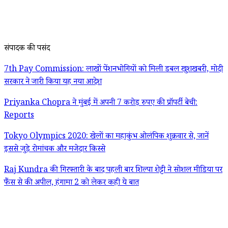
संपादक की पसंद
7th Pay Commission: लाखों पेंशनभोगियों को मिली डबल खुशखबरी, मोदी
सरकार ने जारी किया यह नया आदेश
Priyanka Chopra ने मुंबई में अपनी 7 करोड़ रुपए की प्रॉपर्टी बेची:
Reports
Tokyo Olympics 2020: खेलों का महाकुंभ ओलंपिक शुक्रवार से, जानें
इससे जुड़े रोमांचक और मजेदार किस्से
Raj Kundra की गिरफ्तारी के बाद पहली बार शिल्पा शेट्टी ने सोशल मीडिया पर
फैंस से की अपील, हंगामा 2 को लेकर कही ये बात