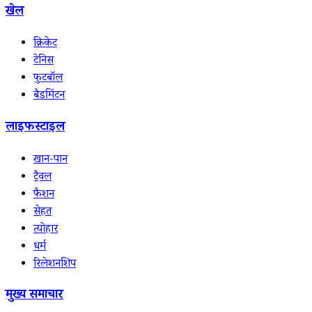
खेल
क्रिकेट
टेनिस
फुटबॉल
बैडमिंटन
लाइफस्टाइल
खान-पान
ट्रैवल
फैशन
सेहत
त्योहार
धर्म
रिलेशनशिप
मुख्य समाचार