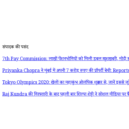
संपादक की पसंद
7th Pay Commission: लाखों पेंशनभोगियों को मिली डबल खुशखबरी, मोदी स
Priyanka Chopra ने मुंबई में अपनी 7 करोड़ रुपए की प्रॉपर्टी बेची: Report
Tokyo Olympics 2020: खेलों का महाकुंभ ओलंपिक शुक्रवार से, जानें इससे जुड़
Raj Kundra की गिरफ्तारी के बाद पहली बार शिल्पा शेट्टी ने सोशल मीडिया पर फ