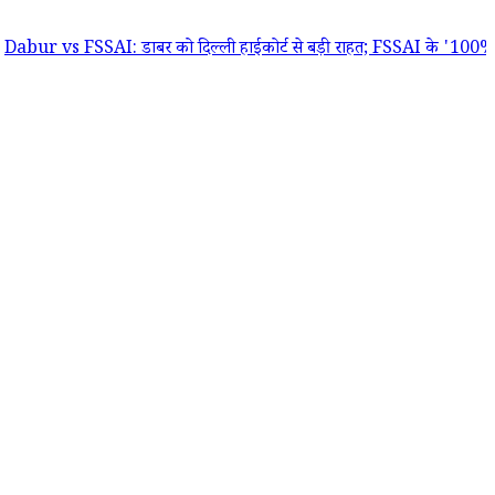
FSSAI: डाबर को दिल्ली हाईकोर्ट से बड़ी राहत; FSSAI के '100% प्योर' दावों 