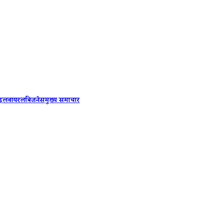
Dabur vs 
ाइल
वायरल
बिजनेस
मुख्य समाचार