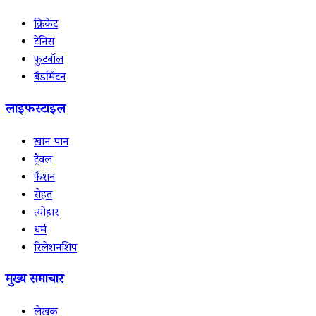
क्रिकेट
टेनिस
फुटबॉल
बैडमिंटन
लाइफस्टाइल
खान-पान
ट्रैवल
फैशन
सेहत
त्योहार
धर्म
रिलेशनशिप
मुख्य समाचार
लेखक