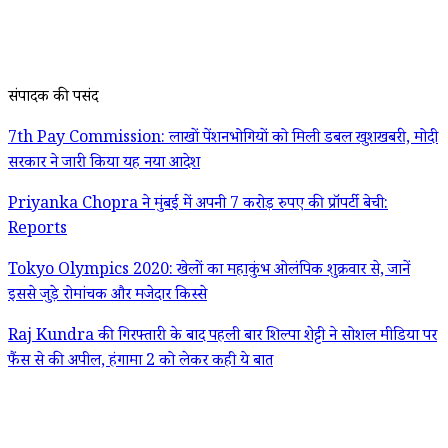
संपादक की पसंद
7th Pay Commission: लाखों पेंशनभोगियों को मिली डबल खुशखबरी, मोदी
सरकार ने जारी किया यह नया आदेश
Priyanka Chopra ने मुंबई में अपनी 7 करोड़ रुपए की प्रॉपर्टी बेची:
Reports
Tokyo Olympics 2020: खेलों का महाकुंभ ओलंपिक शुक्रवार से, जानें
इससे जुड़े रोमांचक और मजेदार किस्से
Raj Kundra की गिरफ्तारी के बाद पहली बार शिल्पा शेट्टी ने सोशल मीडिया पर
फैंस से की अपील, हंगामा 2 को लेकर कही ये बात