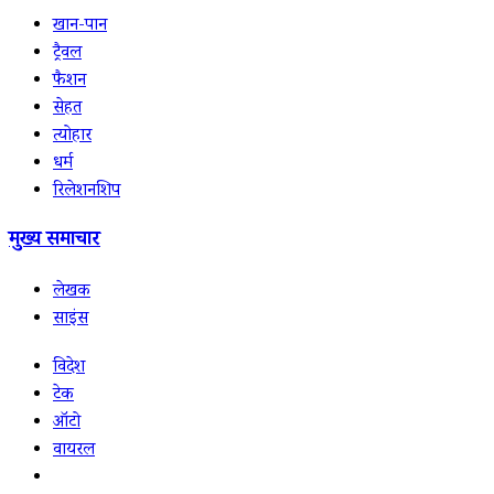
खान-पान
ट्रैवल
फैशन
सेहत
त्योहार
धर्म
रिलेशनशिप
मुख्य समाचार
लेखक
साइंस
विदेश
टेक
ऑटो
वायरल