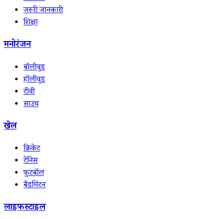
जरुरी जानकारी
शिक्षा
मनोरंजन
बॉलीवुड
हॉलीवुड
टीवी
साउथ
खेल
क्रिकेट
टेनिस
फुटबॉल
बैडमिंटन
लाइफस्टाइल