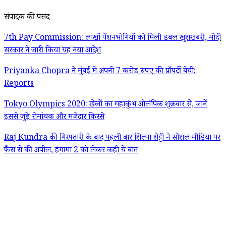
संपादक की पसंद
7th Pay Commission: लाखों पेंशनभोगियों को मिली डबल खुशखबरी, मोदी
सरकार ने जारी किया यह नया आदेश
Priyanka Chopra ने मुंबई में अपनी 7 करोड़ रुपए की प्रॉपर्टी बेची:
Reports
Tokyo Olympics 2020: खेलों का महाकुंभ ओलंपिक शुक्रवार से, जानें
इससे जुड़े रोमांचक और मजेदार किस्से
Raj Kundra की गिरफ्तारी के बाद पहली बार शिल्पा शेट्टी ने सोशल मीडिया पर
फैंस से की अपील, हंगामा 2 को लेकर कही ये बात