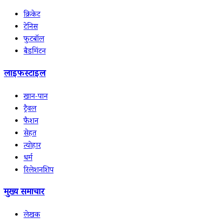
क्रिकेट
टेनिस
फुटबॉल
बैडमिंटन
लाइफस्टाइल
खान-पान
ट्रैवल
फैशन
सेहत
त्योहार
धर्म
रिलेशनशिप
मुख्य समाचार
लेखक