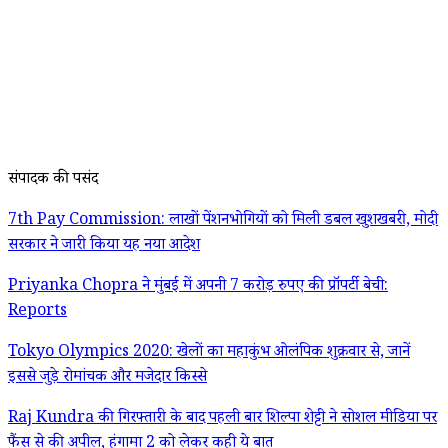
संपादक की पसंद
7th Pay Commission: लाखों पेंशनभोगियों को मिली डबल खुशखबरी, मोदी
सरकार ने जारी किया यह नया आदेश
Priyanka Chopra ने मुंबई में अपनी 7 करोड़ रुपए की प्रॉपर्टी बेची:
Reports
Tokyo Olympics 2020: खेलों का महाकुंभ ओलंपिक शुक्रवार से, जानें
इससे जुड़े रोमांचक और मजेदार किस्से
Raj Kundra की गिरफ्तारी के बाद पहली बार शिल्पा शेट्टी ने सोशल मीडिया पर
फैंस से की अपील, हंगामा 2 को लेकर कही ये बात