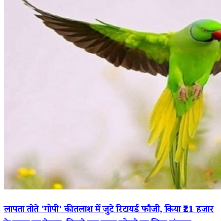
लापता तोते 'गोपी' की तलाश में जुटे रिटायर्ड फौजी, किया ₹21 हजार