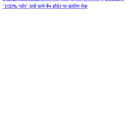
'100% प्योर' दावों वाले बैन ऑर्डर पर अंतरिम रोक