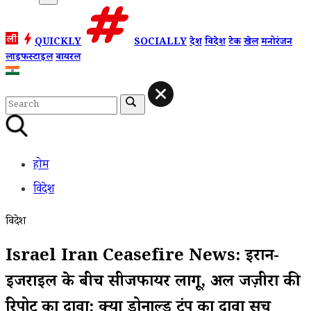
QUICKLY
SOCIALLY
देश
विदेश
टेक
खेल
मनोरंजन
लाइफस्टाइल
वायरल
होम
विदेश
विदेश
Israel Iran Ceasefire News: ईरान-
इजराइल के बीच सीजफायर लागू, अल जज़ीरा की
रिपोर्ट का दावा; क्या डोनाल्ड ट्रंप का दावा सच