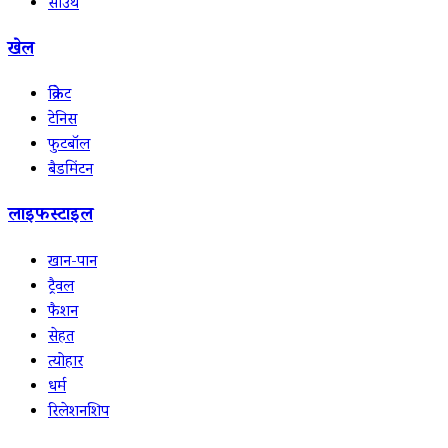
साउथ
खेल
क्रिकेट
टेनिस
फुटबॉल
बैडमिंटन
लाइफस्टाइल
खान-पान
ट्रैवल
फैशन
सेहत
त्योहार
धर्म
रिलेशनशिप