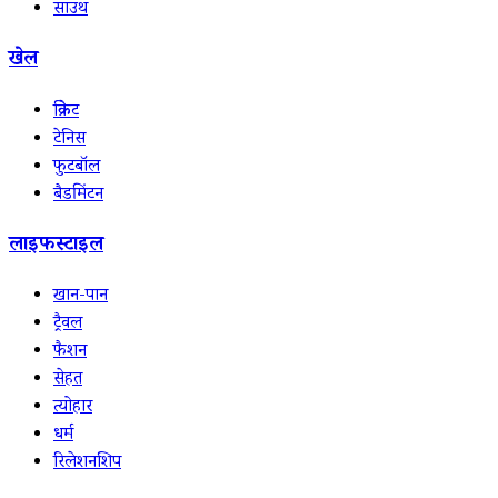
साउथ
खेल
क्रिकेट
टेनिस
फुटबॉल
बैडमिंटन
लाइफस्टाइल
खान-पान
ट्रैवल
फैशन
सेहत
त्योहार
धर्म
रिलेशनशिप