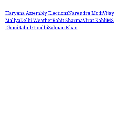
Haryana Assembly Elections
Narendra Modi
Vijay
Mallya
Delhi Weather
Rohit Sharma
Virat Kohli
MS
Dhoni
Rahul Gandhi
Salman Khan