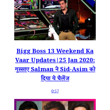
Bigg Boss 13 Weekend Ka
Vaar Updates|25 Jan 2020:
गुस्साए Salman ने Sid-Asim को
दिया ये चैलेंज
0:57