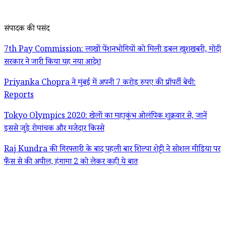
संपादक की पसंद
7th Pay Commission: लाखों पेंशनभोगियों को मिली डबल खुशखबरी, मोदी
सरकार ने जारी किया यह नया आदेश
Priyanka Chopra ने मुंबई में अपनी 7 करोड़ रुपए की प्रॉपर्टी बेची:
Reports
Tokyo Olympics 2020: खेलों का महाकुंभ ओलंपिक शुक्रवार से, जानें
इससे जुड़े रोमांचक और मजेदार किस्से
Raj Kundra की गिरफ्तारी के बाद पहली बार शिल्पा शेट्टी ने सोशल मीडिया पर
फैंस से की अपील, हंगामा 2 को लेकर कही ये बात