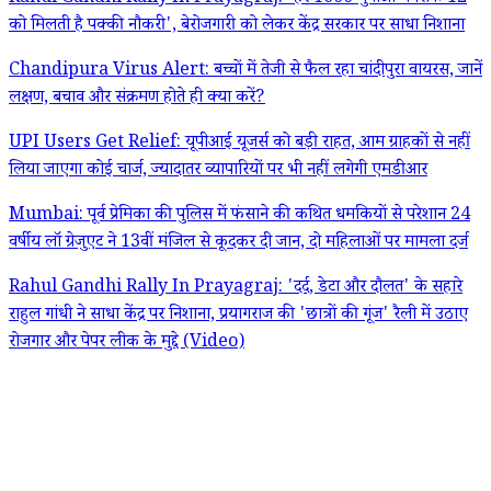
को मिलती है पक्की नौकरी', बेरोजगारी को लेकर केंद्र सरकार पर साधा निशाना
Chandipura Virus Alert: बच्चों में तेजी से फैल रहा चांदीपुरा वायरस, जानें
लक्षण, बचाव और संक्रमण होते ही क्या करें?
UPI Users Get Relief: यूपीआई यूजर्स को बड़ी राहत, आम ग्राहकों से नहीं
लिया जाएगा कोई चार्ज, ज्यादातर व्यापारियों पर भी नहीं लगेगी एमडीआर
Mumbai: पूर्व प्रेमिका की पुलिस में फंसाने की कथित धमकियों से परेशान 24
वर्षीय लॉ ग्रेजुएट ने 13वीं मंजिल से कूदकर दी जान, दो महिलाओं पर मामला दर्ज
Rahul Gandhi Rally In Prayagraj: 'दर्द, डेटा और दौलत' के सहारे
राहुल गांधी ने साधा केंद्र पर निशाना, प्रयागराज की 'छात्रों की गूंज' रैली में उठाए
रोजगार और पेपर लीक के मुद्दे (Video)