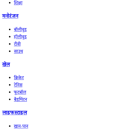
शिक्षा
मनोरंजन
बॉलीवुड
हॉलीवुड
टीवी
साउथ
खेल
क्रिकेट
टेनिस
फुटबॉल
बैडमिंटन
लाइफस्टाइल
खान-पान