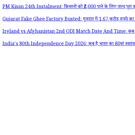
PM Kisan 24th Instalment: किसानों को ₹2,000 पाने के लिए जल्द पूरा करे
Gujarat Fake Ghee Factory Busted: गुजरात में 1.67 करोड़ रुपये का नक
Ireland vs Afghanistan 2nd ODI Match Date And Time: कब और कितने बजे
India's 80th Independence Day 2026: कब है भारत का 80वां स्वतंत्रता