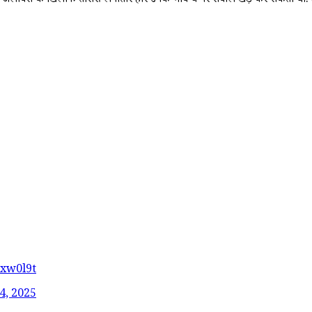
र अलावेस के खिलाफ तीसरी लगातार हार उनके भविष्य पर सवाल खड़े कर सकती थी. हाला
exw0l9t
4, 2025