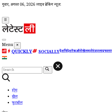
गुरूवार, अगस्त 06, 2026
लाइव ब्रेकिंग न्यूज़:
☰
Menu
✕
QUICKLY
देश
विदेश
टेक
ऑटो
खेल
मनोरंजन
लाइफस्ट
SOCIALLY
होम
खेल
फुटबॉल