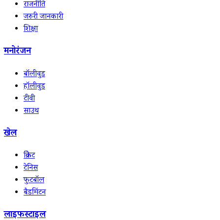
राजनीति
जरुरी जानकारी
शिक्षा
मनोरंजन
बॉलीवुड
हॉलीवुड
टीवी
साउथ
खेल
क्रिकेट
टेनिस
फुटबॉल
बैडमिंटन
लाइफस्टाइल