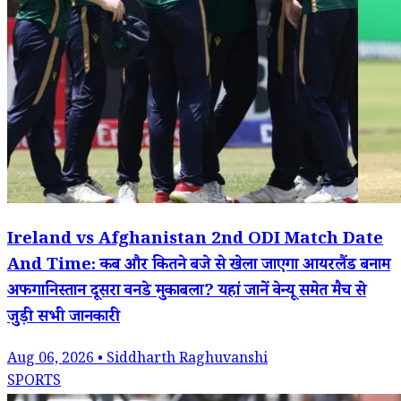
Ireland vs Afghanistan 2nd ODI Match Date
And Time: कब और कितने बजे से खेला जाएगा आयरलैंड बनाम
अफगानिस्तान दूसरा वनडे मुकाबला? यहां जानें वेन्यू समेत मैच से
जुड़ी सभी जानकारी
Aug 06, 2026 • Siddharth Raghuvanshi
SPORTS