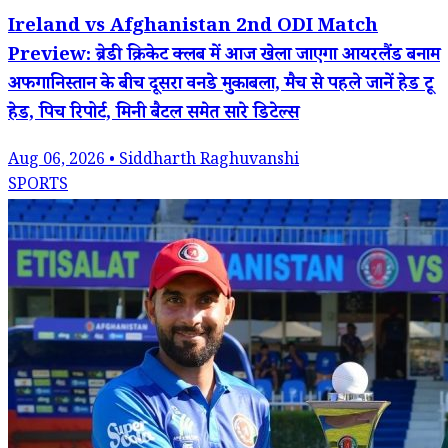
Ireland vs Afghanistan 2nd ODI Match
Preview: ब्रेडी क्रिकेट क्लब में आज खेला जाएगा आयरलैंड बनाम
अफगानिस्तान के बीच दूसरा वनडे मुकाबला, मैच से पहले जानें हेड टू
हेड, पिच रिपोर्ट, मिनी बैटल समेत सारे डिटेल्स
Aug 06, 2026 • Siddharth Raghuvanshi
SPORTS