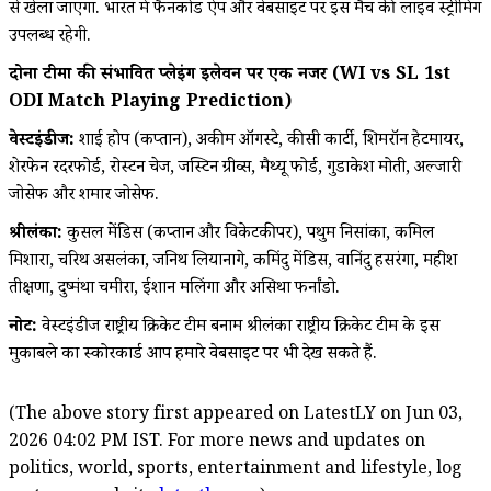
से खेला जाएगा. भारत में फैनकोड ऐप और वेबसाइट पर इस मैच की लाइव स्ट्रीमिंग
उपलब्ध रहेगी.
दोनों टीमों की संभावित प्लेइंग इलेवन पर एक नजर (WI vs SL 1st
ODI Match Playing Prediction)
वेस्टइंडीज:
शाई होप (कप्तान), अकीम ऑगस्टे, कीसी कार्टी, शिमरॉन हेटमायर,
शेरफेन रदरफोर्ड, रोस्टन चेज, जस्टिन ग्रीव्स, मैथ्यू फोर्ड, गुडाकेश मोती, अल्जारी
जोसेफ और शमार जोसेफ.
श्रीलंका:
कुसल मेंडिस (कप्तान और विकेटकीपर), पथुम निसांका, कमिल
मिशारा, चरिथ असलंका, जनिथ लियानागे, कमिंदु मेंडिस, वानिंदु हसरंगा, महीश
तीक्षणा, दुष्मंथा चमीरा, ईशान मलिंगा और असिथा फर्नांडो.
नोट:
वेस्टइंडीज राष्ट्रीय क्रिकेट टीम बनाम श्रीलंका राष्ट्रीय क्रिकेट टीम के इस
मुकाबले का स्कोरकार्ड आप हमारे वेबसाइट पर भी देख सकते हैं.
(The above story first appeared on LatestLY on Jun 03,
2026 04:02 PM IST. For more news and updates on
politics, world, sports, entertainment and lifestyle, log