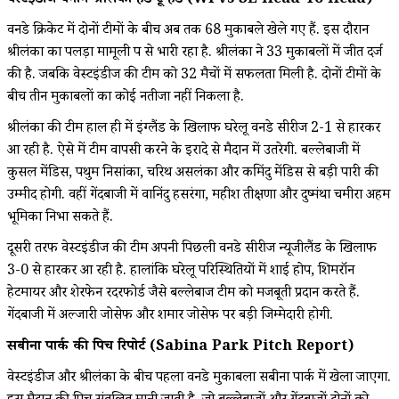
वेस्टइंडीज बनाम श्रीलंका हेड टू हेड (WI vs SL Head To Head)
वनडे क्रिकेट में दोनों टीमों के बीच अब तक 68 मुकाबले खेले गए हैं. इस दौरान
श्रीलंका का पलड़ा मामूली रूप से भारी रहा है. श्रीलंका ने 33 मुकाबलों में जीत दर्ज
की है. जबकि वेस्टइंडीज की टीम को 32 मैचों में सफलता मिली है. दोनों टीमों के
बीच तीन मुकाबलों का कोई नतीजा नहीं निकला है.
श्रीलंका की टीम हाल ही में इंग्लैंड के खिलाफ घरेलू वनडे सीरीज 2-1 से हारकर
आ रही है. ऐसे में टीम वापसी करने के इरादे से मैदान में उतरेगी. बल्लेबाजी में
कुसल मेंडिस, पथुम निसांका, चरिथ असलंका और कमिंदु मेंडिस से बड़ी पारी की
उम्मीद होगी. वहीं गेंदबाजी में वानिंदु हसरंगा, महीश तीक्षणा और दुष्मंथा चमीरा अहम
भूमिका निभा सकते हैं.
दूसरी तरफ वेस्टइंडीज की टीम अपनी पिछली वनडे सीरीज न्यूजीलैंड के खिलाफ
3-0 से हारकर आ रही है. हालांकि घरेलू परिस्थितियों में शाई होप, शिमरॉन
हेटमायर और शेरफेन रदरफोर्ड जैसे बल्लेबाज टीम को मजबूती प्रदान करते हैं.
गेंदबाजी में अल्जारी जोसेफ और शमार जोसेफ पर बड़ी जिम्मेदारी होगी.
सबीना पार्क की पिच रिपोर्ट (Sabina Park Pitch Report)
वेस्टइंडीज और श्रीलंका के बीच पहला वनडे मुकाबला सबीना पार्क में खेला जाएगा.