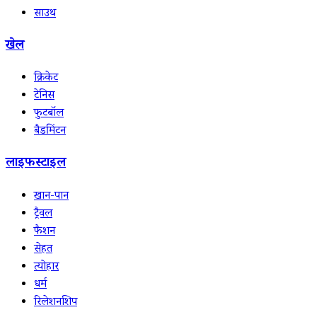
साउथ
खेल
क्रिकेट
टेनिस
फुटबॉल
बैडमिंटन
लाइफस्टाइल
खान-पान
ट्रैवल
फैशन
सेहत
त्योहार
धर्म
रिलेशनशिप