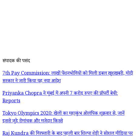
संपादक की पसंद
7th Pay Commission: लाखों पेंशनभोगियों को मिली डबल खुशखबरी, मोदी
सरकार ने जारी किया यह नया आदेश
Priyanka Chopra ने मुंबई में अपनी 7 करोड़ रुपए की प्रॉपर्टी बेची:
Reports
Tokyo Olympics 2020: खेलों का महाकुंभ ओलंपिक शुक्रवार से, जानें
इससे जुड़े रोमांचक और मजेदार किस्से
Raj Kundra की गिरफ्तारी के बाद पहली बार शिल्पा शेट्टी ने सोशल मीडिया पर