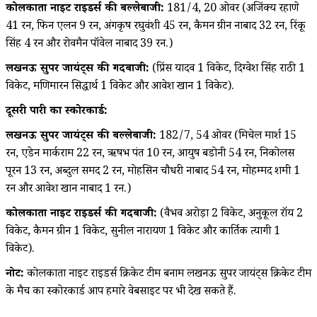
कोलकाता नाइट राइडर्स की बल्लेबाजी:
181/4, 20 ओवर (अजिंक्य रहाणे
41 रन, फिन एलन 9 रन, अंगकृष रघुवंशी 45 रन, कैमरून ग्रीन नाबाद 32 रन, रिंकू
सिंह 4 रन और रोवमैन पॉवेल नाबाद 39 रन.)
लखनऊ सुपर जायंट्स की गेंदबाजी:
(प्रिंस यादव 1 विकेट, दिग्वेश सिंह राठी 1
विकेट, मणिमारन सिद्धार्थ 1 विकेट और आवेश खान 1 विकेट).
दूसरी पारी का स्कोरकार्ड:
लखनऊ सुपर जायंट्स की बल्लेबाजी:
182/7, 54 ओवर (मिचेल मार्श 15
रन, एडेन मार्कराम 22 रन, ऋषभ पंत 10 रन, आयुष बडोनी 54 रन, निकोलस
पूरन 13 रन, अब्दुल समद 2 रन, मोहसिन चौधरी नाबाद 54 रन, मोहम्मद शमी 1
रन और आवेश खान नाबाद 1 रन.)
कोलकाता नाइट राइडर्स की गेंदबाजी:
(वैभव अरोड़ा 2 विकेट, अनुकूल रॉय 2
विकेट, कैमरून ग्रीन 1 विकेट, सुनील नारायण 1 विकेट और कार्तिक त्यागी 1
विकेट).
नोट:
कोलकाता नाइट राइडर्स क्रिकेट टीम बनाम लखनऊ सुपर जायंट्स क्रिकेट टीम
के मैच का स्कोरकार्ड आप हमारे वेबसाइट पर भी देख सकते हैं.