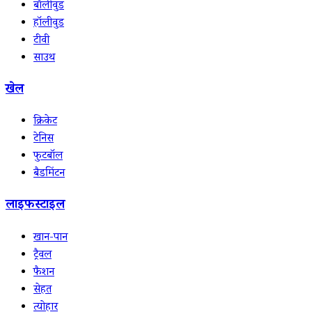
बॉलीवुड
हॉलीवुड
टीवी
साउथ
खेल
क्रिकेट
टेनिस
फुटबॉल
बैडमिंटन
लाइफस्टाइल
खान-पान
ट्रैवल
फैशन
सेहत
त्योहार