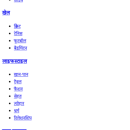
साउथ
खेल
क्रिकेट
टेनिस
फुटबॉल
बैडमिंटन
लाइफस्टाइल
खान-पान
ट्रैवल
फैशन
सेहत
त्योहार
धर्म
रिलेशनशिप