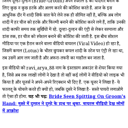
जिनमें दूल्हा-दुल्हन (Bride-Groom) अपने स्पेशल डे को यादगार बनाने के
लिए कुछ न कुछ हटके और अलग करने की कोशिश करते हैं. आज के इस
आधुनिक दौर में शादी सिर्फ सात फेरे लेने तक ही सीमित नहीं है, बल्कि अब लोग
शादी में हर चीज को हटके और फिल्मी बनाने की कोशिश करने लगे हैं, ताकि उनकी
शादी काफी समय तक सुर्खियों में रहे. दूल्हा-दुल्हन की एंट्री से लेकर वरमाला और
डांस तक, हर चीज को स्पेशल बनाने की कोशिश की जाती है. इस बीच सोशल
मीडिया पर एक हैरान करने वाला वीडियो वायरल (Viral Video) हो रहा है,
जिसमें कमल (Lotus) के भीतर छुपकर कपल शादी के स्टेज पर एंट्री ले रहा था,
तब उसमें आग लग जाती है और अफरा-तफरी का माहौल बन जाता है.
इस वीडियो को ravi_arya_88 नाम के इंस्टाग्राम अकाउंट से शेयर किया गया
है, जिसे अब तक लाखों लोगों ने देखा है तो वहीं कई लोगों ने वीडियो को लाइक भी
किया है और यूजर्स ने अपने-अपने रिएक्शन भी दिए हैं. एक यूजर ने लिखा है- ये
फालतू के चोचले करते ही क्यों हो, जबकि दूसरे ने लिखा है- सस्ते पायरो लगाओगे
तो ऐसा ही होगा.
यह भी पढ़ें:
Bride Seen Spitting On Groom's
Hand: गुस्से में दुल्हन ने दूल्हे के हाथ पर थूका, वायरल वीडियो देख लोगों
में आक्रोश