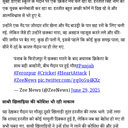
सुबह डीएवी स्कूल के मैदान पर एक क्रिकेट मैच चल रहा था. हरजीत सिंह नाम का
एक युवक बल्लेबाजी कर रहा था. हरजीत बहुत अच्छी फॉर्म में दिख रहे थे और
आत्मविश्वास से भरे हुए थे.
उन्होंने एक गेंद पर ज़ोरदार शॉट खेला और गेंद बाउंड्री के पार छह रनों के लिए चली
गई. लेकिन जैसे ही उन्होंने छक्का मारा, वह असहज महसूस करने लगे और धीरे-
धीरे ज़मीन पर बैठ गए. कुछ ही पलों में, इससे पहले कि कोई कुछ समझ पाता, वह
सीने में दर्द के कारण मैदान पर ही लेट गए.
पंजाब के फिरोज़पुर में छक्का मारने के बाद अचानक क्रिकेटर के
साथ बड़ी अनहोनी, बीच मैदान पर हुई मौत
#Punjab
#Ferozpur
#Cricket
#HeartAttack
|
#ZeeNews
pic.twitter.com/gq0o5u4KXr
— Zee News (@ZeeNews)
June 29, 2025
साथी खिलाड़ियों की कोशिश भी रही नाकाम
यह देखकर मैदान पर मौजूद दूसरे खिलाड़ी तुरंत हरजीत की तरफ भागे. उन्हें लगा
कि शायद हरजीत को कोई मामूली दिक्कत हुई है, लेकिन जब वह बेहोश हो गए तो
सभी घबरा गए. साथी खिलाड़ियों ने उन्हें होश में लाने की कोशिश की और उन्हें