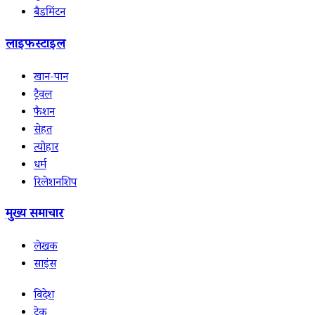
बैडमिंटन
लाइफस्टाइल
खान-पान
ट्रैवल
फैशन
सेहत
त्योहार
धर्म
रिलेशनशिप
मुख्य समाचार
लेखक
साइंस
विदेश
टेक