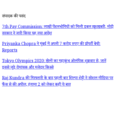
संपादक की पसंद
7th Pay Commission: लाखों पेंशनभोगियों को मिली डबल खुशखबरी, मोदी
सरकार ने जारी किया यह नया आदेश
Priyanka Chopra ने मुंबई में अपनी 7 करोड़ रुपए की प्रॉपर्टी बेची:
Reports
Tokyo Olympics 2020: खेलों का महाकुंभ ओलंपिक शुक्रवार से, जानें
इससे जुड़े रोमांचक और मजेदार किस्से
Raj Kundra की गिरफ्तारी के बाद पहली बार शिल्पा शेट्टी ने सोशल मीडिया पर
फैंस से की अपील, हंगामा 2 को लेकर कही ये बात