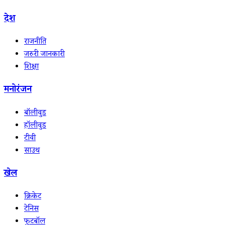
देश
राजनीति
जरुरी जानकारी
शिक्षा
मनोरंजन
बॉलीवुड
हॉलीवुड
टीवी
साउथ
खेल
क्रिकेट
टेनिस
फुटबॉल