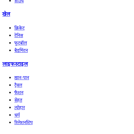
साउथ
खेल
क्रिकेट
टेनिस
फुटबॉल
बैडमिंटन
लाइफस्टाइल
खान-पान
ट्रैवल
फैशन
सेहत
त्योहार
धर्म
रिलेशनशिप