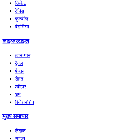
क्रिकेट
टेनिस
फुटबॉल
बैडमिंटन
लाइफस्टाइल
खान-पान
ट्रैवल
फैशन
सेहत
त्योहार
धर्म
रिलेशनशिप
मुख्य समाचार
लेखक
साइंस