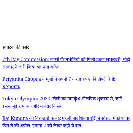
संपादक की पसंद
7th Pay Commission: लाखों पेंशनभोगियों को मिली डबल खुशखबरी, मोदी
सरकार ने जारी किया यह नया आदेश
Priyanka Chopra ने मुंबई में अपनी 7 करोड़ रुपए की प्रॉपर्टी बेची:
Reports
Tokyo Olympics 2020: खेलों का महाकुंभ ओलंपिक शुक्रवार से, जानें
इससे जुड़े रोमांचक और मजेदार किस्से
Raj Kundra की गिरफ्तारी के बाद पहली बार शिल्पा शेट्टी ने सोशल मीडिया पर
फैंस से की अपील, हंगामा 2 को लेकर कही ये बात