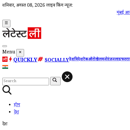
शनिवार, अगस्त 08, 2026
लाइव ब्रेकिंग न्यूज़:
मुंबई आज का मौसम
☰
Menu
✕
QUICKLY
देश
विदेश
टेक
ऑटो
खेल
मनोरंजन
लाइफस्ट
SOCIALLY
होम
देश
देश