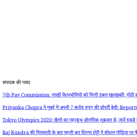
संपादक की पसंद
7th Pay Commission: लाखों पेंशनभोगियों को मिली डबल खुशखबरी, मोदी स
Priyanka Chopra ने मुंबई में अपनी 7 करोड़ रुपए की प्रॉपर्टी बेची: Report
Tokyo Olympics 2020: खेलों का महाकुंभ ओलंपिक शुक्रवार से, जानें इससे जु
Raj Kundra की गिरफ्तारी के बाद पहली बार शिल्पा शेट्टी ने सोशल मीडिया पर फ