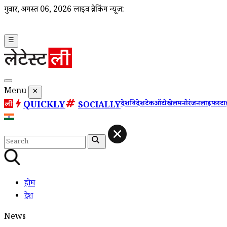
गुरूवार, अगस्त 06, 2026
लाइव ब्रेकिंग न्यूज़:
☰
Menu
✕
QUICKLY
देश
विदेश
टेक
ऑटो
खेल
मनोरंजन
लाइफस्ट
SOCIALLY
होम
देश
News