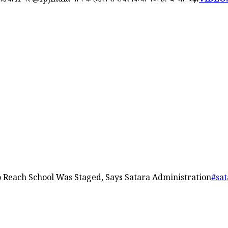
ीडिया X पर @fpjindia नाम के हैंडल से शेयर किया गया है.
ये भी पढ़े:
VIDEO: स
To Reach School Was Staged, Says Satara Administration
#sat