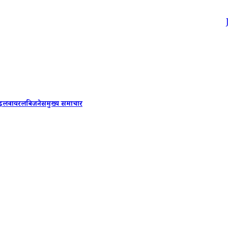
Jhansi Ro
ाइल
वायरल
बिजनेस
मुख्य समाचार