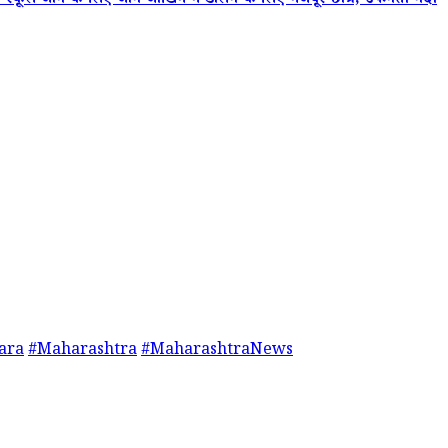
्कूल जाने के लिए जान जोखिम में डालने के लिए मजबूर छात्र, उफनती नदी
ara
#Maharashtra
#MaharashtraNews