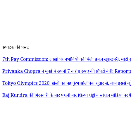
संपादक की पसंद
7th Pay Commission: लाखों पेंशनभोगियों को मिली डबल खुशखबरी, मोदी स
Priyanka Chopra ने मुंबई में अपनी 7 करोड़ रुपए की प्रॉपर्टी बेची: Report
Tokyo Olympics 2020: खेलों का महाकुंभ ओलंपिक शुक्रवार से, जानें इससे जुड़
Raj Kundra की गिरफ्तारी के बाद पहली बार शिल्पा शेट्टी ने सोशल मीडिया पर फ