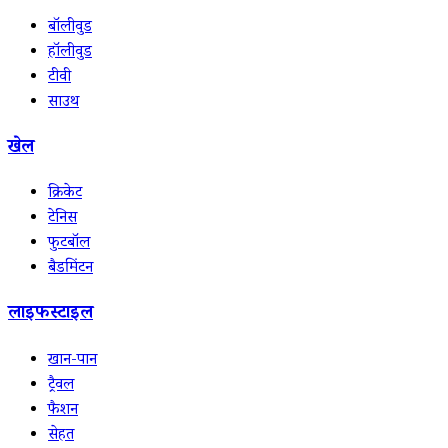
बॉलीवुड
हॉलीवुड
टीवी
साउथ
खेल
क्रिकेट
टेनिस
फुटबॉल
बैडमिंटन
लाइफस्टाइल
खान-पान
ट्रैवल
फैशन
सेहत