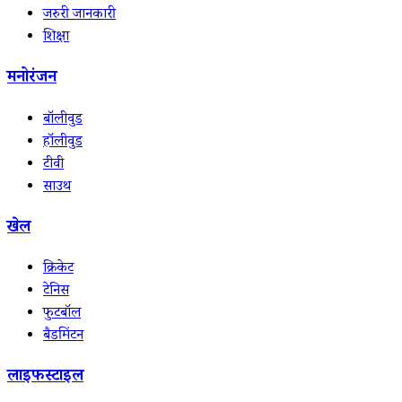
जरुरी जानकारी
शिक्षा
मनोरंजन
बॉलीवुड
हॉलीवुड
टीवी
साउथ
खेल
क्रिकेट
टेनिस
फुटबॉल
बैडमिंटन
लाइफस्टाइल