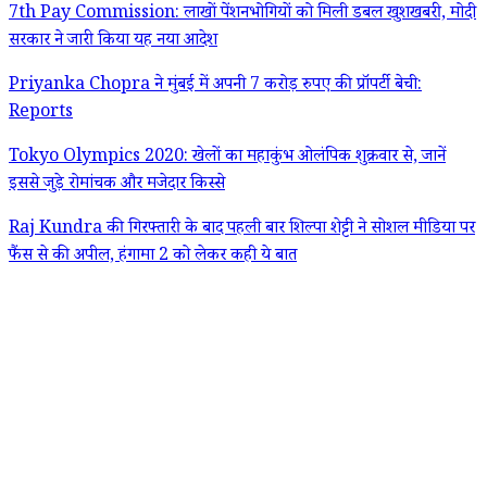
7th Pay Commission: लाखों पेंशनभोगियों को मिली डबल खुशखबरी, मोदी
सरकार ने जारी किया यह नया आदेश
Priyanka Chopra ने मुंबई में अपनी 7 करोड़ रुपए की प्रॉपर्टी बेची:
Reports
Tokyo Olympics 2020: खेलों का महाकुंभ ओलंपिक शुक्रवार से, जानें
इससे जुड़े रोमांचक और मजेदार किस्से
Raj Kundra की गिरफ्तारी के बाद पहली बार शिल्पा शेट्टी ने सोशल मीडिया पर
फैंस से की अपील, हंगामा 2 को लेकर कही ये बात