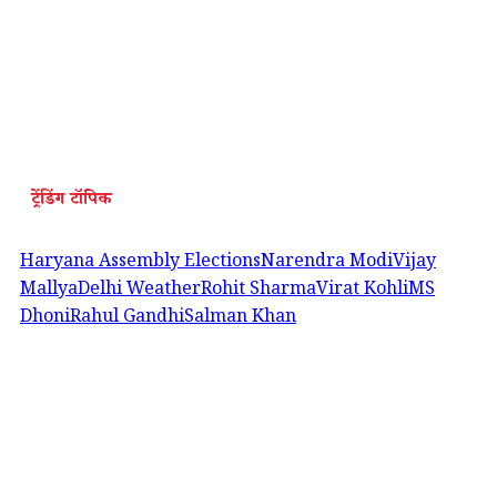
ट्रेंडिंग टॉपिक
Haryana Assembly Elections
Narendra Modi
Vijay
Mallya
Delhi Weather
Rohit Sharma
Virat Kohli
MS
Dhoni
Rahul Gandhi
Salman Khan