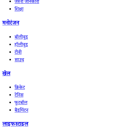
जरुरी जानकारी
शिक्षा
मनोरंजन
बॉलीवुड
हॉलीवुड
टीवी
साउथ
खेल
क्रिकेट
टेनिस
फुटबॉल
बैडमिंटन
लाइफस्टाइल