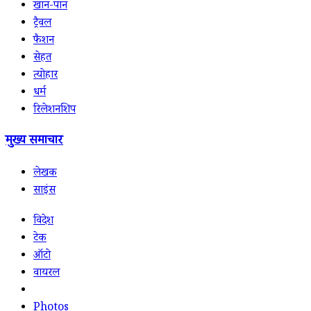
खान-पान
ट्रैवल
फैशन
सेहत
त्योहार
धर्म
रिलेशनशिप
मुख्य समाचार
लेखक
साइंस
विदेश
टेक
ऑटो
वायरल
Photos