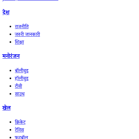
देश
राजनीति
जरुरी जानकारी
शिक्षा
मनोरंजन
बॉलीवुड
हॉलीवुड
टीवी
साउथ
खेल
क्रिकेट
टेनिस
फुटबॉल