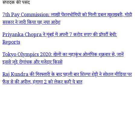
संपादक की पसंद
7th Pay Commission: लाखों पेंशनभोगियों को मिली डबल खुशखबरी, मोदी
सरकार ने जारी किया यह नया आदेश
Priyanka Chopra ने मुंबई में अपनी 7 करोड़ रुपए की प्रॉपर्टी बेची:
Reports
Tokyo Olympics 2020: खेलों का महाकुंभ ओलंपिक शुक्रवार से, जानें
इससे जुड़े रोमांचक और मजेदार किस्से
Raj Kundra की गिरफ्तारी के बाद पहली बार शिल्पा शेट्टी ने सोशल मीडिया पर
फैंस से की अपील, हंगामा 2 को लेकर कही ये बात