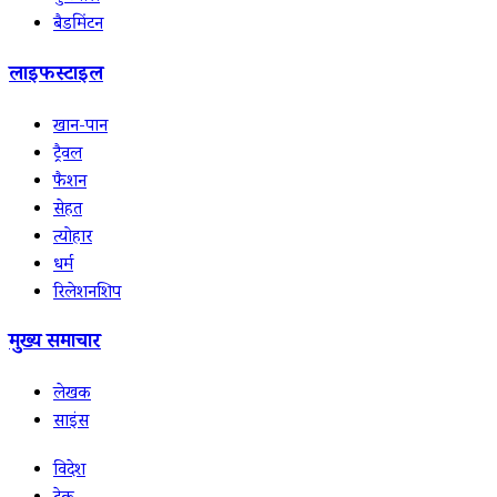
बैडमिंटन
लाइफस्टाइल
खान-पान
ट्रैवल
फैशन
सेहत
त्योहार
धर्म
रिलेशनशिप
मुख्य समाचार
लेखक
साइंस
विदेश