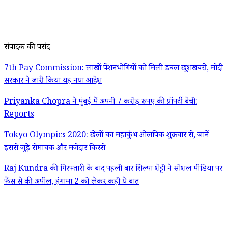
संपादक की पसंद
7th Pay Commission: लाखों पेंशनभोगियों को मिली डबल खुशखबरी, मोदी
सरकार ने जारी किया यह नया आदेश
Priyanka Chopra ने मुंबई में अपनी 7 करोड़ रुपए की प्रॉपर्टी बेची:
Reports
Tokyo Olympics 2020: खेलों का महाकुंभ ओलंपिक शुक्रवार से, जानें
इससे जुड़े रोमांचक और मजेदार किस्से
Raj Kundra की गिरफ्तारी के बाद पहली बार शिल्पा शेट्टी ने सोशल मीडिया पर
फैंस से की अपील, हंगामा 2 को लेकर कही ये बात