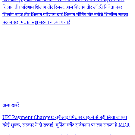
नंबर चार्ट
मुंबई चार्ट
मेघालय तीर परिणाम चार्ट
शिलांग तीर 24 अक्टूबर 2024
शिलांग तीर परिणाम
शिलांग तीर रिजल्ट आज
शिलांग तीर लॉटरी विजेता नंबर
शिलांग नाइट तीर
शिलांग परिणाम चार्ट
शिलांग मॉर्निंग तीर नतीजे
शिलॉन्ग
सटका
मटका
सट्टा मटका
सट्टा मटका कल्याण चार्ट
ताजा खबरें
UPI Payment Charges: यूपीआई पेमेंट पर ग्राहकों से नहीं लिया जाएगा
कोई शुल्क, सरकार ने दी सफाई; चुनिंदा मर्चेंट ट्रांजैक्शन पर लग सकता है MDR