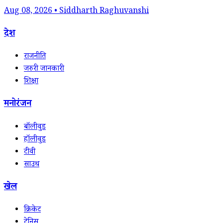
Aug 08, 2026 • Siddharth Raghuvanshi
देश
राजनीति
जरुरी जानकारी
शिक्षा
मनोरंजन
बॉलीवुड
हॉलीवुड
टीवी
साउथ
खेल
क्रिकेट
टेनिस