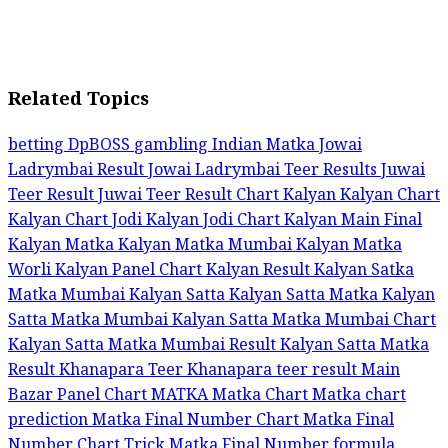
Related Topics
betting
DpBOSS
gambling
Indian Matka
Jowai
Ladrymbai Result
Jowai Ladrymbai Teer Results
Juwai
Teer Result
Juwai Teer Result Chart
Kalyan
Kalyan Chart
Kalyan Chart Jodi
Kalyan Jodi Chart
Kalyan Main Final
Kalyan Matka
Kalyan Matka Mumbai
Kalyan Matka
Worli
Kalyan Panel Chart
Kalyan Result
Kalyan Satka
Matka Mumbai
Kalyan Satta Kalyan Satta Matka
Kalyan
Satta Matka Mumbai
Kalyan Satta Matka Mumbai Chart
Kalyan Satta Matka Mumbai Result
Kalyan Satta Matka
Result
Khanapara Teer
Khanapara teer result
Main
Bazar Panel Chart
MATKA
Matka Chart
Matka chart
prediction
Matka Final Number Chart
Matka Final
Number Chart Trick
Matka Final Number formula