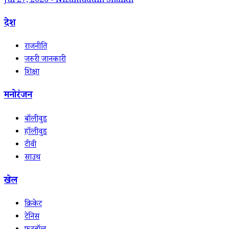
Jul 27, 2026 • Nizamuddin Shaikh
देश
राजनीति
जरुरी जानकारी
शिक्षा
मनोरंजन
बॉलीवुड
हॉलीवुड
टीवी
साउथ
खेल
क्रिकेट
टेनिस