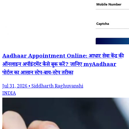
Aadhaar Appointment Online: आधार सेवा केंद्र की
ऑनलाइन अपॉइंटमेंट कैसे बुक करें? जानिए myAadhaar
पोर्टल का आसान स्टेप-बाय-स्टेप तरीका
Jul 31, 2026 • Siddharth Raghuvanshi
INDIA