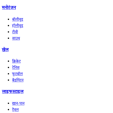
मनोरंजन
बॉलीवुड
हॉलीवुड
टीवी
साउथ
खेल
क्रिकेट
टेनिस
फुटबॉल
बैडमिंटन
लाइफस्टाइल
खान-पान
ट्रैवल