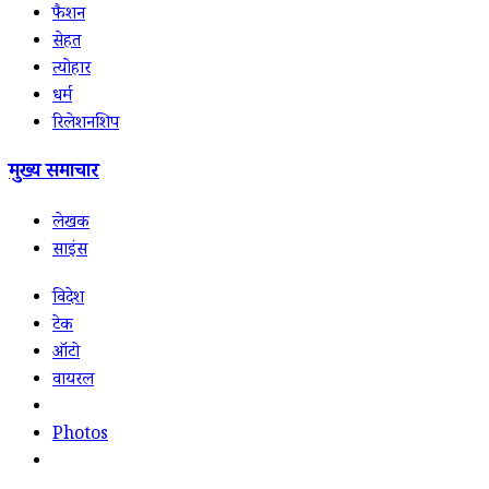
फैशन
सेहत
त्योहार
धर्म
रिलेशनशिप
मुख्य समाचार
लेखक
साइंस
विदेश
टेक
ऑटो
वायरल
Photos