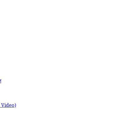
त
ch Video)