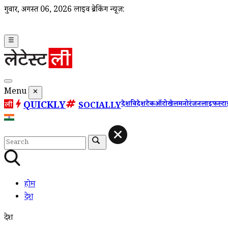
गुरूवार, अगस्त 06, 2026
लाइव ब्रेकिंग न्यूज़:
☰
Menu
✕
QUICKLY
देश
विदेश
टेक
ऑटो
खेल
मनोरंजन
लाइफस्ट
SOCIALLY
होम
देश
देश