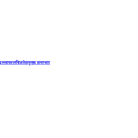
PM Modi 
ाइल
वायरल
बिजनेस
मुख्य समाचार