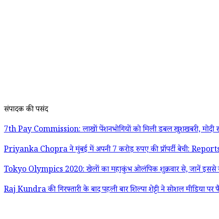
संपादक की पसंद
7th Pay Commission: लाखों पेंशनभोगियों को मिली डबल खुशखबरी, मोदी स
Priyanka Chopra ने मुंबई में अपनी 7 करोड़ रुपए की प्रॉपर्टी बेची: Report
Tokyo Olympics 2020: खेलों का महाकुंभ ओलंपिक शुक्रवार से, जानें इससे जु
Raj Kundra की गिरफ्तारी के बाद पहली बार शिल्पा शेट्टी ने सोशल मीडिया पर फ