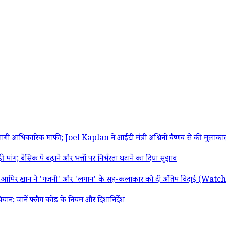
 आधिकारिक माफी; Joel Kaplan ने आईटी मंत्री अश्विनी वैष्णव से की मुलाका
 बेसिक पे बढ़ाने और भत्तों पर निर्भरता घटाने का दिया सुझाव
ार; आमिर खान ने 'गजनी' और 'लगान' के सह-कलाकार को दी अंतिम विदाई (Wat
 जानें फ्लैग कोड के नियम और दिशानिर्देश