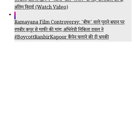
संस्कार; आमिर खान ने 'गजनी' और 'लगान' के सह-कलाकार को दी
अंतिम विदाई (Watch Video)
Ramayana Film Controversy: 'बीफ' वाले पुराने बयान पर
रणबीर कपूर से माफी की मांग; अभिनेत्री निकिता रावल ने
#BoycottRanbirKapoor कैंपेन चलाने की दी धमकी