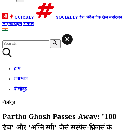
QUICKLY
SOCIALLY
देश
विदेश
टेक
खेल
मनोरंजन
लाइफस्टाइल
वायरल
होम
मनोरंजन
बॉलीवुड
बॉलीवुड
Partho Ghosh Passes Away: '100
डेज' और 'अग्नि साक्षी' जैसे सस्पेंस-थ्रिलर्स के