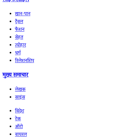
लाइफस्टाइल
खान-पान
ट्रैवल
फैशन
सेहत
त्योहार
धर्म
रिलेशनशिप
मुख्य समाचार
लेखक
साइंस
विदेश
टेक
ऑटो
वायरल