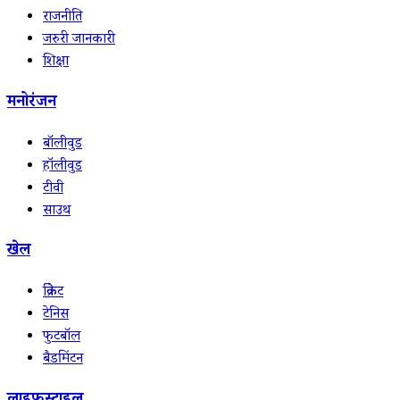
राजनीति
जरुरी जानकारी
शिक्षा
मनोरंजन
बॉलीवुड
हॉलीवुड
टीवी
साउथ
खेल
क्रिकेट
टेनिस
फुटबॉल
बैडमिंटन