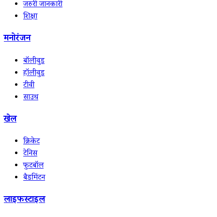
जरुरी जानकारी
शिक्षा
मनोरंजन
बॉलीवुड
हॉलीवुड
टीवी
साउथ
खेल
क्रिकेट
टेनिस
फुटबॉल
बैडमिंटन
लाइफस्टाइल