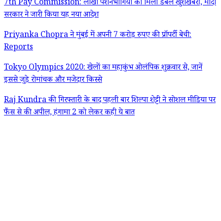
7th Pay Commission: लाखों पेंशनभोगियों को मिली डबल खुशखबरी, मोदी
सरकार ने जारी किया यह नया आदेश
Priyanka Chopra ने मुंबई में अपनी 7 करोड़ रुपए की प्रॉपर्टी बेची:
Reports
Tokyo Olympics 2020: खेलों का महाकुंभ ओलंपिक शुक्रवार से, जानें
इससे जुड़े रोमांचक और मजेदार किस्से
Raj Kundra की गिरफ्तारी के बाद पहली बार शिल्पा शेट्टी ने सोशल मीडिया पर
फैंस से की अपील, हंगामा 2 को लेकर कही ये बात