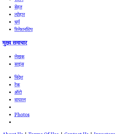
फैशन
सेहत
त्योहार
धर्म
रिलेशनशिप
मुख्य समाचार
लेखक
साइंस
विदेश
टेक
ऑटो
वायरल
Photos