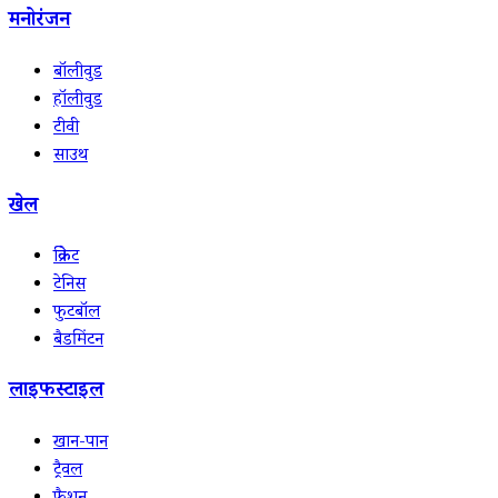
मनोरंजन
बॉलीवुड
हॉलीवुड
टीवी
साउथ
खेल
क्रिकेट
टेनिस
फुटबॉल
बैडमिंटन
लाइफस्टाइल
खान-पान
ट्रैवल